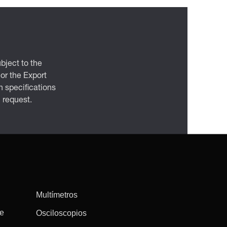
bject to the
 or the Export
 specifications
n request.
Multímetros
re
Osciloscopios