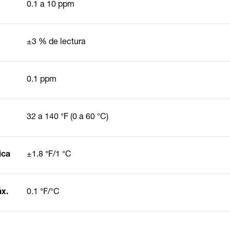
0.1 a 10 ppm
±3 % de lectura
0.1 ppm
32 a 140 °F (0 a 60 °C)
ica
±1.8 °F/1 °C
áx.
0.1 °F/°C