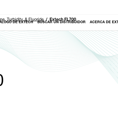
ne, Turbidity, & Fluoride
Extech FL700
ÁLOGO DE EXTECH
BUSCAR UN DISTRIBUIDOR
ACERCA DE EX
0