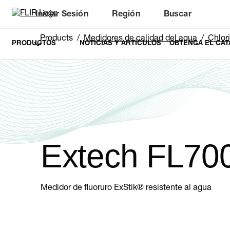
Iniciar Sesión
Región
Buscar
Products
Medidores de calidad del agua
Chlori
PRODUCTOS
NOTICIAS Y ARTÍCULOS
OBTENGA EL CAT
Extech FL70
Medidor de fluoruro ExStik® resistente al agua