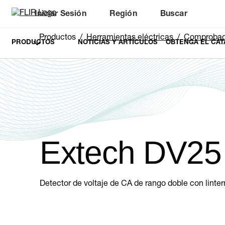
Iniciar Sesión
Región
Buscar
Productos
Herramientas eléctricas
Comprobadores 
PRODUCTOS
NOTICIAS Y ARTÍCULOS
OBTENGA EL CAT
Extech DV25
Detector de voltaje de CA de rango doble con linte