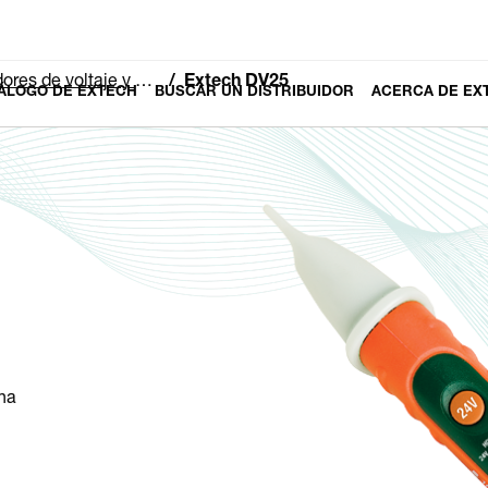
de voltaje y corriente
Extech DV25
ÁLOGO DE EXTECH
BUSCAR UN DISTRIBUIDOR
ACERCA DE EX
rna