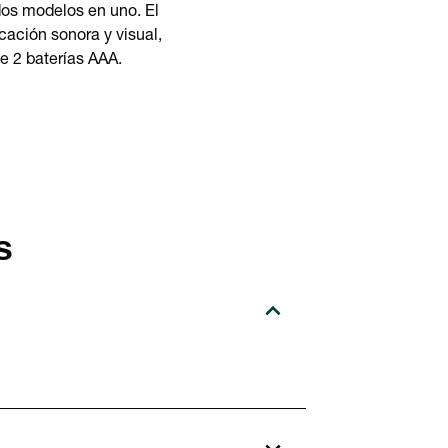
dos modelos en uno. El
icación sonora y visual,
e 2 baterías AAA.
s