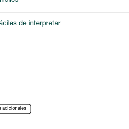
íciles
ciles de interpretar
s adicionales
s