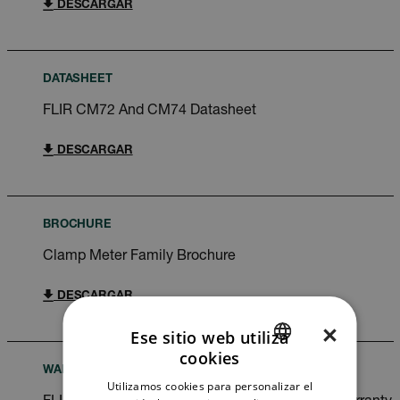
DESCARGAR
DATASHEET
FLIR CM72 And CM74 Datasheet
DESCARGAR
BROCHURE
Clamp Meter Family Brochure
DESCARGAR
×
Ese sitio web utiliza
cookies
ENGLISH
WARRANTY
Utilizamos cookies para personalizar el
GERMAN