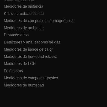
Medidores de distancia
Asset_Gate_Form_[abcdefghijklmnopqrstuvwxyzABCDEFGHIJ
Kits de prueba eléctrica
{1-60}
Medidores de campos electromagnéticos
Language
Medidores de ambiente
Dinamómetros
Detectores y analizadores de gas
Medidores de índice de calor
Medidores de humedad relativa
Medidores de LCR
tdflang
Fotómetros
Medidores de campo magnético
tdfdomain
Medidores de humedad
.AspNetCore.Correlation.[-
abcdefghijklmnopqrstuvwxyzABCDEFGHIJKLMNOPQRSTUVWXYZ_