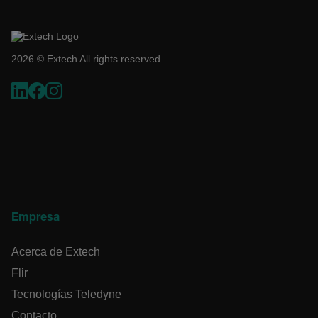
COOKIES DE FUNCIONALIDAD
2026 © Extech All rights reserved.
Cookies estrictamente necesarias
Cookies de rendimiento
Cookies de preferencias
Cookies de funcionalidad
Las cookies estrictamente necesarias permiten la
funcionalidad principal del sitio web, como el inicio
de sesión de usuario y la gestión de cuentas. El sitio
web no se puede utilizar correctamente sin las
cookies estrictamente necesarias.
Empresa
Nombre
cart_products_oids
Acerca de Extech
cart_products_skus
Flir
Tecnologías Teledyne
cashrun_session_id
Contacto