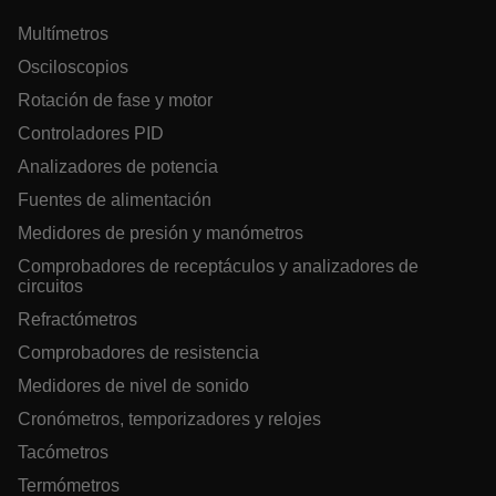
Multímetros
Osciloscopios
.AspNetCore.OpenIdConnect.Nonce.[-
abcdefghijklmnopqrstuvwxyzABCDEFGHIJKLMNOPQRSTUVWXYZ_
Rotación de fase y motor
EPiServer_Commerce_AnonymousId
Controladores PID
Analizadores de potencia
Fuentes de alimentación
Medidores de presión y manómetros
Comprobadores de receptáculos y analizadores de
circuitos
ARRAffinitySameSite
Refractómetros
Comprobadores de resistencia
Medidores de nivel de sonido
Cronómetros, temporizadores y relojes
E3SessionID
Tacómetros
Termómetros