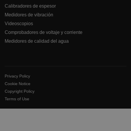
.AspNetCore.Antiforgery.VyLW6ORzMgk
Calibradores de espesor
Medidores de vibración
Videoscopios
Comprobadores de voltaje y corriente
UserGlobalization
Medidores de calidad del agua
Privacy Policy
ARRAffinity
Cookie Notice
Copyright Policy
Terms of Use
xdVisitorId
atgRecVisitorId