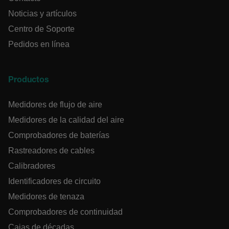
Noticias y artículos
cashrun_site_id
Centro de Soporte
Pedidos en línea
CS_FPC
Productos
Política de Privacidad de Google
Medidores de flujo de aire
customizerChangeKey
Medidores de la calidad del aire
sf_territory
Comprobadores de baterías
x-ms-cpim-cache|[-abcdefghijklmnopqrstuvwxyz_0123456789]{2
Rastreadores de cables
Calibradores
__epiXSRF
Identificadores de circuito
Medidores de tenaza
Comprobadores de continuidad
OpenIdConnect.nonce.
Cajas de décadas
[abcdefghijklmnopqrstuvwxyzABCDEFGHIJKLMNOPQRSTUVWXYZ0