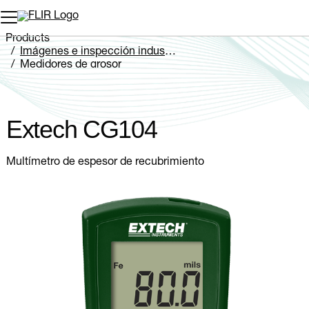
Products
Imágenes e inspección industriales
Medidores de grosor
Extech CG104
Extech CG104
Multímetro de espesor de recubrimiento