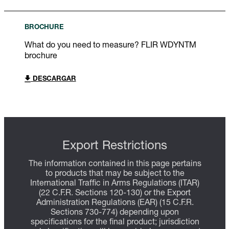
BROCHURE
What do you need to measure? FLIR WDYNTM
brochure
DESCARGAR
Export Restrictions
The information contained in this page pertains
to products that may be subject to the
International Traffic in Arms Regulations (ITAR)
(22 C.F.R. Sections 120-130) or the Export
Administration Regulations (EAR) (15 C.F.R.
Sections 730-774) depending upon
specifications for the final product; jurisdiction