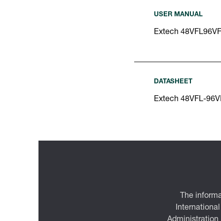
USER MANUAL
Extech 48VFL96VF
DATASHEET
Extech 48VFL-96V
The informa
International
Administration