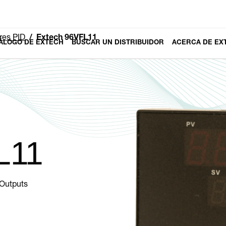
res PID
Extech 96VFL11
ÁLOGO DE EXTECH
BUSCAR UN DISTRIBUIDOR
ACERCA DE EX
L11
 Outputs