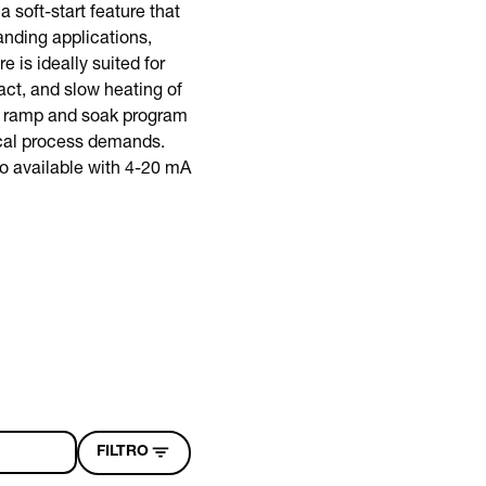
soft-start feature that
anding applications,
e is ideally suited for
ct, and slow heating of
ge ramp and soak program
tical process demands.
so available with 4-20 mA
FILTRO