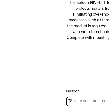
The Extech 96VFL11 Tem
protects heaters fr
eliminating over-shoot
processes such as thos
the product is required
with ramp-to-set poin
Complete with mounting b
Buscar