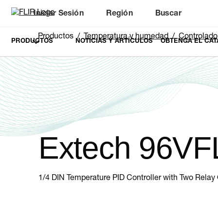
Iniciar Sesión
Región
Buscar
Productos
Temperatura y humedad
Controlado
PRODUCTOS
NOTICIAS Y ARTÍCULOS
OBTENGA EL CAT
Extech 96VF
1/4 DIN Temperature PID Controller with Two Relay