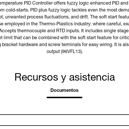
perature PID Controller offers fuzzy logic enhanced PID and a 
om cold-starts. PID plus fuzzy logic tackles even the most dem
, unwanted process fluctuations, and drift. The soft start featur
e employed in the Thermo-Plastics industry: where careful, exa
. Accepts thermocouple and RTD inputs. It includes single sta
t limit that can be combined with the soft start feature for cri
racket hardware and screw terminals for easy wiring. It is al
output (96VFL13).
Recursos y asistencia
Documentos