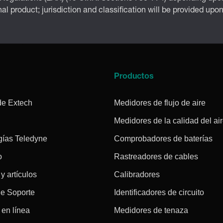
inal product; jurisdiction and classification will be provided upo
a
Productos
de Extech
Medidores de flujo de aire
Medidores de la calidad del ai
gías Teledyne
Comprobadores de baterías
o
Rastreadores de cables
 y artículos
Calibradores
de Soporte
Identificadores de circuito
en línea
Medidores de tenaza