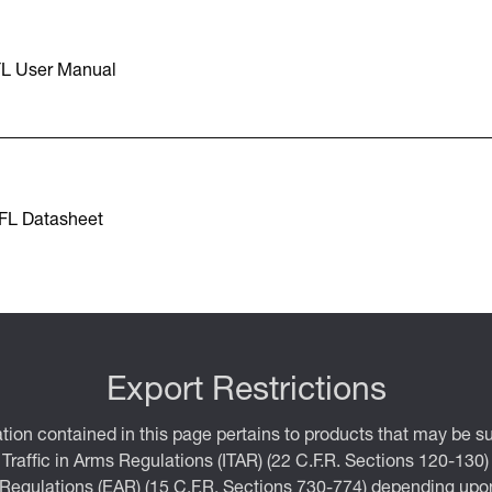
L User Manual
FL Datasheet
Export Restrictions
tion contained in this page pertains to products that may be su
 Traffic in Arms Regulations (ITAR) (22 C.F.R. Sections 120-130)
 Regulations (EAR) (15 C.F.R. Sections 730-774) depending upon