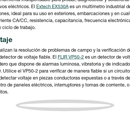
ramienta indispensable para probar, diagnosticar y solucionar
vos eléctricos. El
Extech EX530A
es un multímetro industrial d
ones, ideal para su uso en exteriores, embarcaciones y en cualq
rriente CA/CC, resistencia, capacitancia, frecuencia electrónica
 ciclo de trabajo.
taje
alizan la resolución de problemas de campo y la verificación d
etector de voltaje fiable. El
FLIR VP50-2
es un detector de vol
dero que dispone de alarmas luminosa, vibratoria y de indicad
 Utilice el VP50-2 para verificar de manera fiable si un circuit
detectar voltaje en piezas conductoras expuestas o a través del
tro de paneles eléctricos, interruptores y tomas de corriente, o
itos.