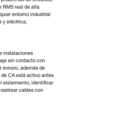
 problemas de circuitos,
e RMS real de alta
uier entorno industrial
 y eléctrica,
e instalaciones
taje sin contacto con
or sonoro, además de
o de CA está activo antes
 aislamiento, identificar
 rastrear cables con