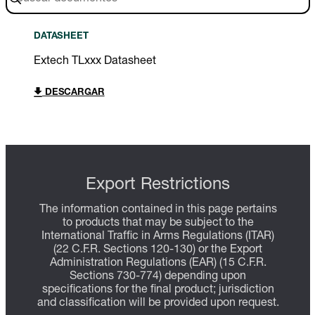
DATASHEET
Extech TLxxx Datasheet
DESCARGAR
Export Restrictions
The information contained in this page pertains
to products that may be subject to the
International Traffic in Arms Regulations (ITAR)
(22 C.F.R. Sections 120-130) or the Export
Administration Regulations (EAR) (15 C.F.R.
Sections 730-774) depending upon
specifications for the final product; jurisdiction
and classification will be provided upon request.