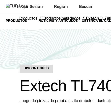
Iniciar Sesión
Región
Buscar
Productos
Productos heredados
Extech TL74
PRODUCTOS
NOTICIAS Y ARTÍCULOS
OBTENGA EL CAT
DISCONTINUED
Extech TL74
Juego de pinzas de prueba estilo émbolo industrial