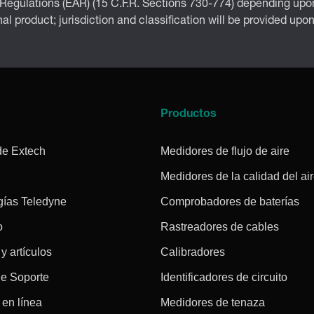
 Regulations (EAR) (15 C.F.R. Sections 730-774) depending upon
inal product; jurisdiction and classification will be provided upo
a
Productos
de Extech
Medidores de flujo de aire
Medidores de la calidad del ai
gías Teledyne
Comprobadores de baterías
o
Rastreadores de cables
 y artículos
Calibradores
de Soporte
Identificadores de circuito
en línea
Medidores de tenaza