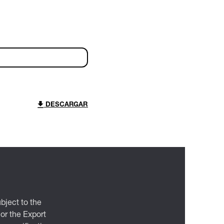
DESCARGAR
bject to the
 or the Export