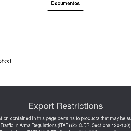
Documentos
sheet
Export Restrictions
tion contained in this page pertains to products that may be su
 Traffic in Arms Regulations (ITAR) (22 C.F.R. Sections 120-130)