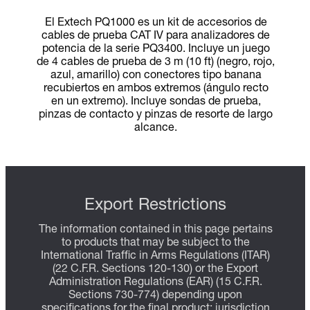
El Extech PQ1000 es un kit de accesorios de
cables de prueba CAT IV para analizadores de
potencia de la serie PQ3400. Incluye un juego
de 4 cables de prueba de 3 m (10 ft) (negro, rojo,
azul, amarillo) con conectores tipo banana
recubiertos en ambos extremos (ángulo recto
en un extremo). Incluye sondas de prueba,
pinzas de contacto y pinzas de resorte de largo
alcance.
Export Restrictions
The information contained in this page pertains
to products that may be subject to the
International Traffic in Arms Regulations (ITAR)
(22 C.F.R. Sections 120-130) or the Export
Administration Regulations (EAR) (15 C.F.R.
Sections 730-774) depending upon
specifications for the final product; jurisdiction