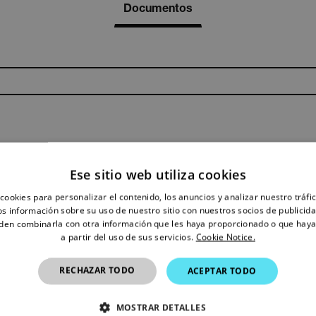
Documentos
K MG302-ETK Datasheet
Ese sitio web utiliza cookies
cookies para personalizar el contenido, los anuncios y analizar nuestro tráf
 información sobre su uso de nuestro sitio con nuestros socios de publicidad
den combinarla con otra información que les haya proporcionado o que haya
a partir del uso de sus servicios.
Cookie Notice.
Export Restrictions
RECHAZAR TODO
ACEPTAR TODO
tion contained in this page pertains to products that may be su
 Traffic in Arms Regulations (ITAR) (22 C.F.R. Sections 120-130)
MOSTRAR DETALLES