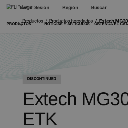
Iniciar Sesión
Región
Buscar
Productos
Productos heredados
Extech MG3
PRODUCTOS
NOTICIAS Y ARTÍCULOS
OBTENGA EL CAT
DISCONTINUED
Extech MG30
ETK