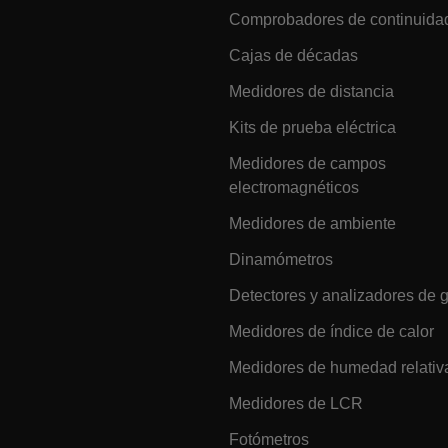
Comprobadores de continuida
e Privacidad de Google
Cajas de décadas
Medidores de distancia
cart.extec
Kits de prueba eléctrica
Medidores de campos
cart.extec
electromagnéticos
cart.extec
Medidores de ambiente
fghijklmnopqrstuvwxyz_0123456789]{20-35}
.flirb2cpro
Dinamómetros
.extech.co
Detectores y analizadores de 
Medidores de índice de calor
Medidores de humedad relativ
.extech.co
uvwxyzABCDEFGHIJKLMNOPQRSTUVWXYZ0123456789%]{40-70}
Medidores de LCR
efghijklmnopqrstuvwxyzABCDEFGHIJKLMNOPQRSTUVWXYZ0123456789%]
.extech.co
Fotómetros