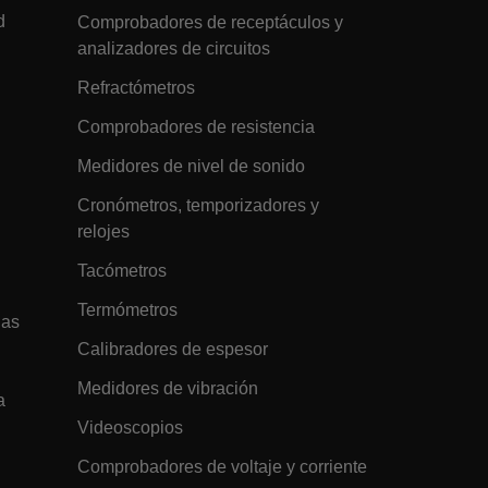
preferencias a lo largo de su sesión de
d
Comprobadores de receptáculos y
navegación en Tile.com, mejorando la
experiencia del usuario manteniendo
analizadores de circuitos
las solicitudes de sesión en cada
página.
Refractómetros
h.com
1 año
Esta cookie se utiliza para rastrear el
comportamiento del usuario en el sitio
Comprobadores de resistencia
web con fines de monitoreo y mejora
del rendimiento.
Medidores de nivel de sonido
h.com
1 año
Scalefast cookie for style and layout
elements
Cronómetros, temporizadores y
h.com
1 día
This cookie stores the current territory.
relojes
d.b2clogin.com
Sesión
Azure Active Directory B2C
Tacómetros
authentication-related cookie that is
used for maintaining the request state.
Termómetros
m
Sesión
Esta cookie se utiliza para prevenir los
gas
ataques de falsificación (CSRF),
Calibradores de espesor
asegurando que las solicitudes hechas
al sitio web sean legítimas y originarias
de usuarios autorizados.
Medidores de vibración
a
m
15 minutos
Determines the settings used to create
Videoscopios
the nonce cookie before the cookie
gets added to the response.
Comprobadores de voltaje y corriente
m
2 meses 4
We use this cookie to determine if a