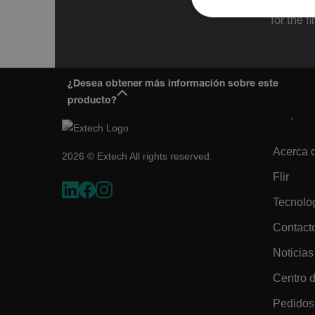
Administration
for the f
COOKIES ESTRI
COOKIES DE PR
¿Desea obtener más información sobre este
producto?
Empres
Cookies estrictam
Las cookies estrictamente ne
Acerca 
2026 © Extech All rights reserved.
cuentas. El sitio web no se 
Flir
Nombre
cart_products_oids
Tecnolo
Contact
cart_products_skus
Noticias
cashrun_session_id
Centro 
cashrun_site_id
Pedidos 