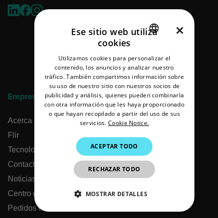
×
Ese sitio web utiliza
cookies
ENGLISH
Utilizamos cookies para personalizar el
GERMAN
contenido, los anuncios y analizar nuestro
tráfico. También compartimos información sobre
FRENCH
su uso de nuestro sitio con nuestros socios de
publicidad y análisis, quienes pueden combinarla
SPANISH
Empresa
con otra información que les haya proporcionado
PORTUGUESE
o que hayan recopilado a partir del uso de sus
Acerca de Extech
servicios.
Cookie Notice.
ITALIAN
Flir
ACEPTAR TODO
KOREAN
Tecnologías Teledyne
JAPANESE
Contacto
RECHAZAR TODO
Noticias y artículos
CHINESE
Centro de Soporte
MOSTRAR DETALLES
Pedidos en línea
COOKIES ESTRICTAMENTE