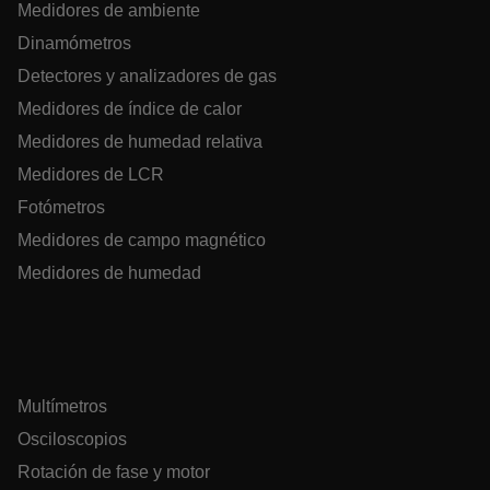
Medidores de ambiente
cart_products_oids
Dinamómetros
Detectores y analizadores de gas
cart_products_skus
Medidores de índice de calor
cashrun_session_id
Medidores de humedad relativa
Medidores de LCR
cashrun_site_id
Fotómetros
Medidores de campo magnético
Medidores de humedad
CS_FPC
Política de Privacidad de Google
customizerChangeKey
Multímetros
sf_territory
Osciloscopios
x-ms-cpim-cache|[-abcdefghijklmnopqrstuvwxyz_0123456789]{2
Rotación de fase y motor