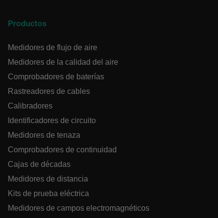
NECESARIAS
COOKIES DE RENDIMIENTO
Productos
COOKIES DE PREFERENCIAS
Medidores de flujo de aire
Medidores de la calidad del aire
COOKIES DE FUNCIONALIDAD
Comprobadores de baterías
Rastreadores de cables
Calibradores
Cookies estrictamente necesarias
Identificadores de circuito
Cookies de rendimiento
Medidores de tenaza
Cookies de preferencias
Comprobadores de continuidad
Cookies de funcionalidad
Cajas de décadas
Las cookies estrictamente necesarias permiten la
Medidores de distancia
funcionalidad principal del sitio web, como el inicio
de sesión de usuario y la gestión de cuentas. El sitio
Kits de prueba eléctrica
web no se puede utilizar correctamente sin las
cookies estrictamente necesarias.
Medidores de campos electromagnéticos
Nombre