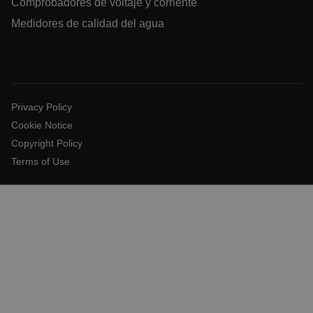
Comprobadores de voltaje y corriente
tdfdomain
Medidores de calidad del agua
.AspNetCore.Correlation.[-
abcdefghijklmnopqrstuvwxyzABCDEFGHIJKLMNOPQRSTUVWXYZ_
Privacy Policy
Cookie Notice
.AspNetCore.OpenIdConnect.Nonce.[-
Copyright Policy
abcdefghijklmnopqrstuvwxyzABCDEFGHIJKLMNOPQRSTUVWXYZ_
Terms of Use
EPiServer_Commerce_AnonymousId
ARRAffinitySameSite