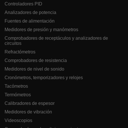
Controladores PID
__epiXSRF
Analizadores de potencia
Fuentes de alimentación
Medidores de presión y manómetros
OpenIdConnect.nonce.
Comprobadores de receptáculos y analizadores de
[abcdefghijklmnopqrstuvwxyzABCDEFGHIJKLMNOPQRSTUVWXYZ0
circuitos
Asset_Gate_Form_[abcdefghijklmnopqrstuvwxyzABCDEFGHIJ
Refractómetros
{1-60}
Comprobadores de resistencia
Medidores de nivel de sonido
Language
Cronómetros, temporizadores y relojes
Tacómetros
Termómetros
Calibradores de espesor
Medidores de vibración
tdflang
Videoscopios