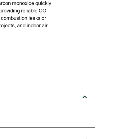
arbon monoxide quickly
providing reliable CO
 combustion leaks or
rojects, and indoor air