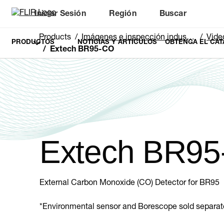
Iniciar Sesión
Región
Buscar
Products
Imágenes e inspección industriales
Vide
PRODUCTOS
NOTICIAS Y ARTÍCULOS
OBTENGA EL CAT
Extech BR95-CO
Extech BR9
External Carbon Monoxide (CO) Detector for BR95
*Environmental sensor and Borescope sold separate