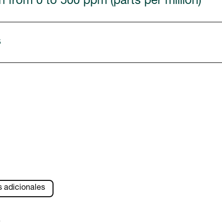
from 0 to 500 ppm (parts per million)
s
s adicionales
s