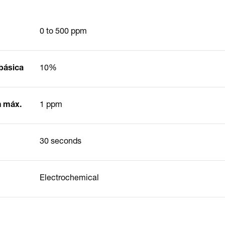
0 to 500 ppm
básica
10%
n máx.
1 ppm
30 seconds
Electrochemical