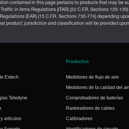
tion contained in this page pertains to products that may be su
 Traffic in Arms Regulations (ITAR) (22 C.F.R. Sections 120-130)
 Regulations (EAR) (15 C.F.R. Sections 730-774) depending upon
inal product; jurisdiction and classification will be provided upo
a
Productos
de Extech
Medidores de flujo de aire
Medidores de la calidad del ai
gías Teledyne
Comprobadores de baterías
o
Rastreadores de cables
 y artículos
Calibradores
de Soporte
Identificadores de circuito