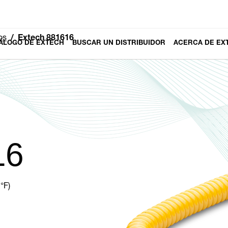
os
Extech 881616
ÁLOGO DE EXTECH
BUSCAR UN DISTRIBUIDOR
ACERCA DE EX
16
°F)