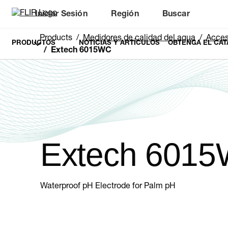
Iniciar Sesión
Región
Buscar
Products
Medidores de calidad del agua
Acces
PRODUCTOS
NOTICIAS Y ARTÍCULOS
OBTENGA EL CAT
Extech 6015WC
Extech 601
Waterproof pH Electrode for Palm pH