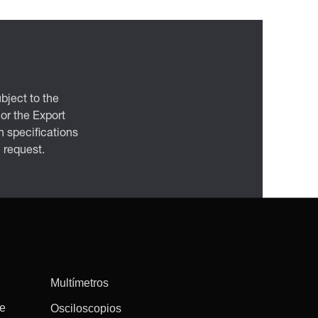
bject to the
 or the Export
 specifications
n request.
Multímetros
re
Osciloscopios