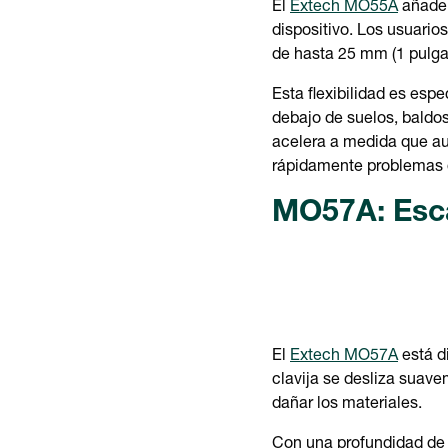
El
Extech MO55A
añade 
dispositivo. Los usuario
de hasta 25 mm (1 pulga
Esta flexibilidad es esp
debajo de suelos, baldos
acelera a medida que au
rápidamente problemas d
MO57A: Esca
El
Extech MO57A
está d
clavija se desliza suave
dañar los materiales.
Con una profundidad de