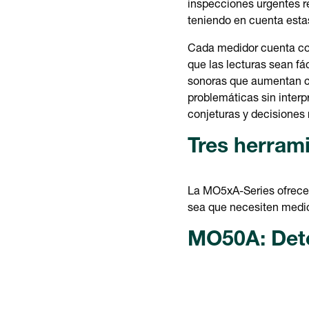
inspecciones urgentes r
teniendo en cuenta esta
Cada medidor cuenta con
que las lecturas sean fác
sonoras que aumentan co
problemáticas sin inter
conjeturas y decisiones
Tres herram
La MO5xA-Series ofrece a
sea que necesiten medic
MO50A: Dete