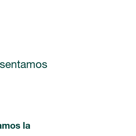
esentamos
amos la