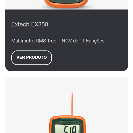
Extech EX350
Multímetro RMS True + NCV de 11 Funções
VER PRODUTO