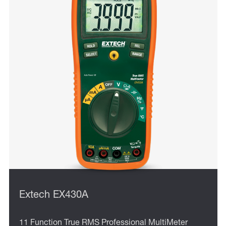
Extech EX430A
11 Function True RMS Professional MultiMeter