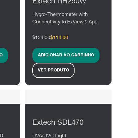
Extech RH250W
Hygro-Thermometer with
Connectivity to ExView® App
$134.00
$114.00
O
ADICIONAR AO CARRINHO
VER PRODUTO
Extech SDL470
SD
UVA/UVC Light