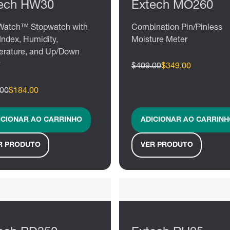
ech HW30
Extech MO260
Watch™ Stopwatch with
Combination Pin/Pinless
Index, Humidity,
Moisture Meter
rature, and Up/Down
$409.00
$349.00
.00
$184.00
ICIONAR AO CARRINHO
ADICIONAR AO CARRINH
R PRODUTO
VER PRODUTO