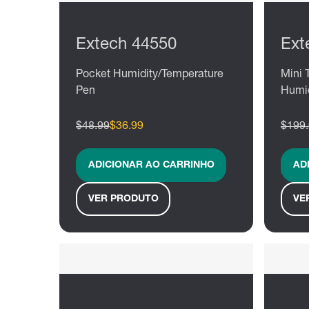
Extech 44550
Ext
Pocket Humidity/Temperature
Mini
Pen
Humid
$48.99
$36.99
$199
ADICIONAR AO CARRINHO
AD
VER PRODUTO
VE