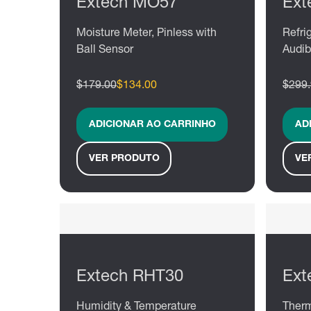
Extech MO57
Ext
Moisture Meter, Pinless with
Refri
Ball Sensor
Audib
$179.00
$134.00
$299
ADICIONAR AO CARRINHO
AD
VER PRODUTO
VE
Extech RHT30
Ext
Humidity & Temperature
Ther