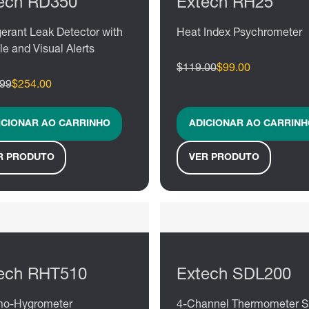
ech RD350
Extech RH25
gerant Leak Detector with
Heat Index Psychrometer
le and Visual Alerts
$119.00
$99.00
.99
$254.00
ICIONAR AO CARRINHO
ADICIONAR AO CARRINH
R PRODUTO
VER PRODUTO
ech RHT510
Extech SDL200
mo-Hygrometer
4-Channel Thermometer 