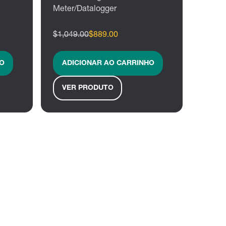
Meter/Datalogger
$1,049.00
$889.00
O
ADICIONAR AO CARRINHO
VER PRODUTO