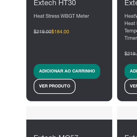
Extech HT30
Ext
Heat Stress WBGT Meter
Heat
Heat 
Tempe
$219.00
$184.00
Timer
$219
ADICIONAR AO CARRINHO
AD
VER PRODUTO
VE