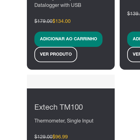
Datalogger with USB
$139
$179.00
$134.00
ADICIONAR AO CARRINHO
AD
VER PRODUTO
VE
Extech TM100
Thermometer, Single Input
$129.00
$96.99