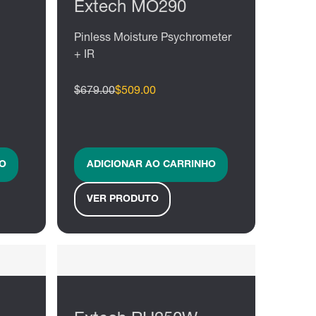
Extech MO290
Pinless Moisture Psychrometer
+ IR
$679.00
$509.00
O
ADICIONAR AO CARRINHO
VER PRODUTO