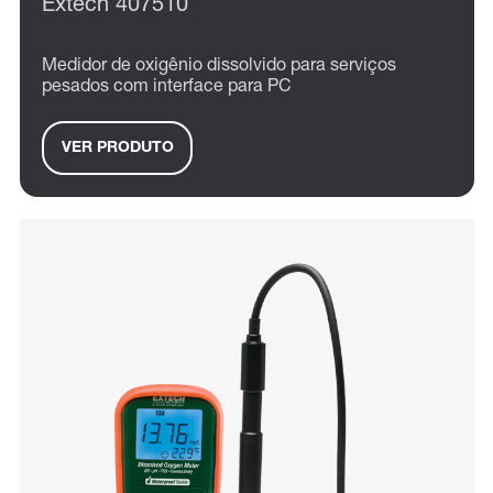
Extech 407510
Medidor de oxigênio dissolvido para serviços
pesados com interface para PC
VER PRODUTO