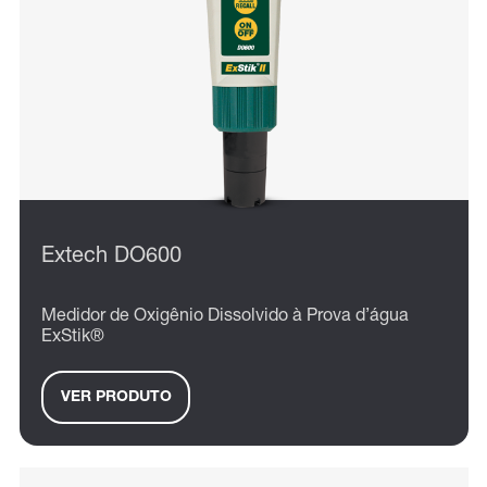
Extech DO600
Medidor de Oxigênio Dissolvido à Prova d’água
ExStik®
VER PRODUTO