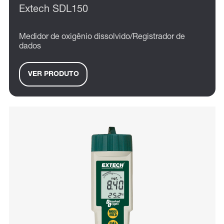
Extech SDL150
Medidor de oxigênio dissolvido/Registrador de
dados
VER PRODUTO