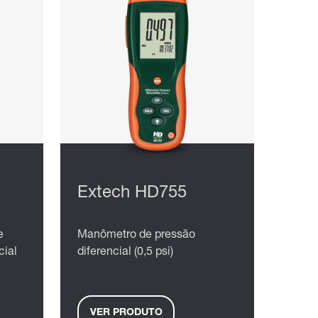
Extech HD755
e
Manômetro de pressão
cial
diferencial (0,5 psi)
VER PRODUTO