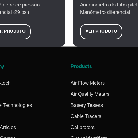
metro de pressão
Anemômetro do tubo pitot
encial (29 psi)
Manômetro diferencial
R PRODUTO
VER PRODUTO
ny
Products
xtech
Air Flow Meters
Air Quality Meters
e Technologies
Battery Testers
Cable Tracers
rticles
Calibrators