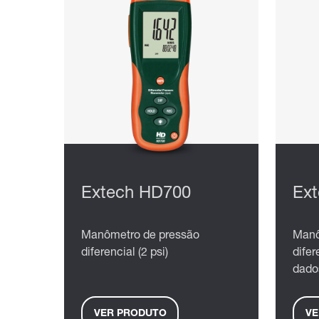
Extech HD700
Ex
Manômetro de pressão
Manô
diferencial (2 psi)
difer
dado
VER PRODUTO
VE