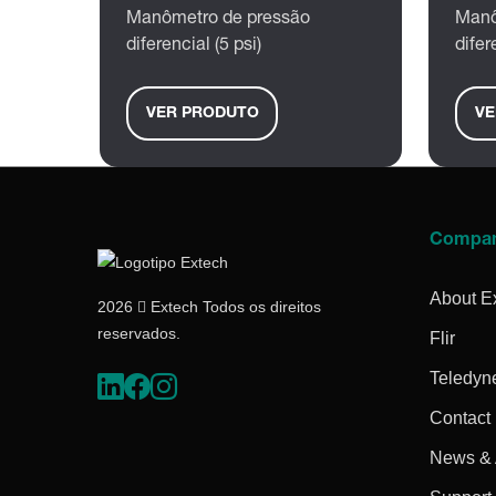
Manômetro de pressão
Manô
diferencial (5 psi)
difer
VER PRODUTO
VE
Compa
About E
2026  Extech Todos os direitos
reservados.
Flir
Teledyn
Contact
News & A