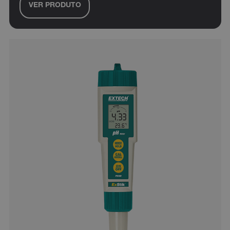
VER PRODUTO
cashrun_session_id
cashrun_site_id
CS_FPC
Política de
Privacidade do Google
customizerChangeKey
sf_territory
x-ms-cpim-cache|[-abcdefghijklmnopqrstuvwxyz_0123456789]{2
__epiXSRF