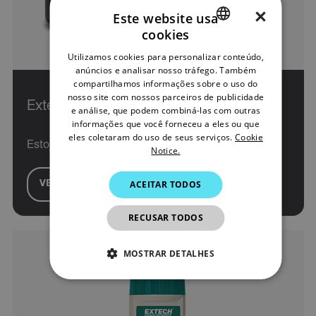
×
Este website usa
cookies
ENGLISH
Utilizamos cookies para personalizar conteúdo,
GERMAN
anúncios e analisar nosso tráfego. Também
compartilhamos informações sobre o uso do
FRENCH
nosso site com nossos parceiros de publicidade
Extech CA904
e análise, que podem combiná-las com outras
SPANISH
informações que você forneceu a eles ou que
PORTUGUESE
eles coletaram do uso de seus serviços.
Cookie
Estojo rígido de plástico para transporte
Notice.
ITALIAN
ACEITAR TODOS
KOREAN
VER PRODUTO
JAPANESE
RECUSAR TODOS
CHINESE
MOSTRAR DETALHES
ESTRITAMENTE NECESSÁRIOS