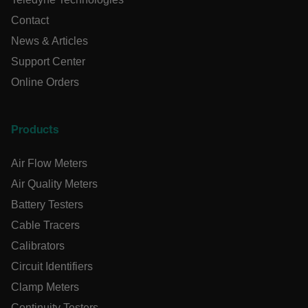
atgRecVisitorId
Contact
News & Articles
X-Oracle-BMC-LBS-Route
Support Center
Online Orders
CookieScriptConsent
Products
Air Flow Meters
atgRecSessionId
Air Quality Meters
Battery Testers
atgRecSessionId
Cable Tracers
Calibrators
Circuit Identifiers
Clamp Meters
Provedor /
Continuity Testers