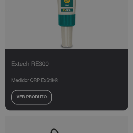
Extech RE300
Medidor ORP ExStik®
VER PRODUTO