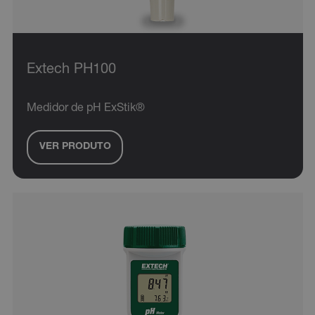
OpenIdConnect.nonce.
[abcdefghijklmnopqrstuvwxyzABCDEFGHIJKLMNOPQRSTUVWXYZ0
Asset_Gate_Form_[abcdefghijklmnopqrstuvwxyzABCDEFGHIJ
{1-60}
Extech PH100
Language
Medidor de pH ExStik®
VER PRODUTO
tdflang
tdfdomain
.AspNetCore.Correlation.[-
abcdefghijklmnopqrstuvwxyzABCDEFGHIJKLMNOPQRSTUVWXYZ_