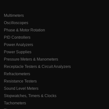
expe
usuá
_cfuvid
.zoominfo.com
Sessão
This
used
Multimeters
pur
_uetsid
trac
Oscilloscopes
acro
to o
Phase & Motor Rotation
user
expe
PID Controllers
mai
sess
Power Analyzers
cons
and 
pers
Power Supplies
serv
Pressure Meters & Manometers
.EPiForm_BID
www.extech.com
3 meses
Este
test_cookie
usa
Receptacle Testers & Circuit Analyzers
iden
sub
Refractometers
form
feit
Resistance Testers
perm
_air360_s
cart.extech.com
pers
30
Sound Level Meters
minu
dad
for
Stopwatches, Timers & Clocks
uma
para
a ex
Tachometers
NID
5 mese
Google LLC
do u
sema
.google.com