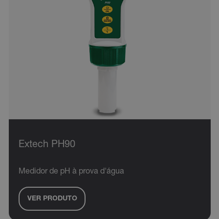
.AspNetCore.OpenIdConnect.Nonce.[-
abcdefghijklmnopqrstuvwxyzABCDEFGHIJKLMNOPQRSTUVWXYZ_
EPiServer_Commerce_AnonymousId
Extech PH90
ARRAffinitySameSite
Medidor de pH à prova d'água
VER PRODUTO
E3SessionID