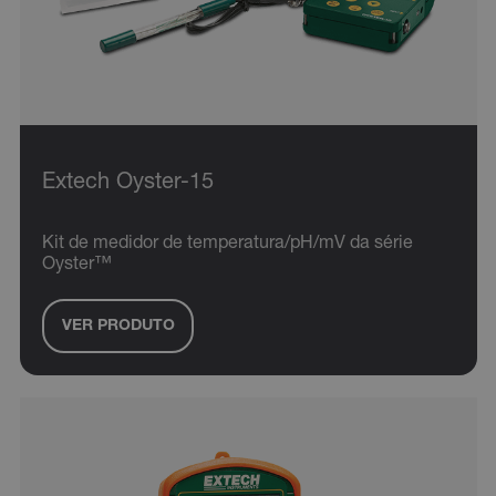
Extech Oyster-15
Kit de medidor de temperatura/pH/mV da série
Oyster™
VER PRODUTO