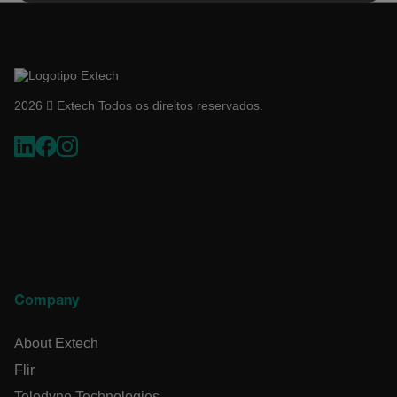
.AspNetCore.Antiforgery.VyLW6ORzMgk
2026  Extech Todos os direitos reservados.
UserGlobalization
ARRAffinity
Company
About Extech
xdVisitorId
Flir
Teledyne Technologies