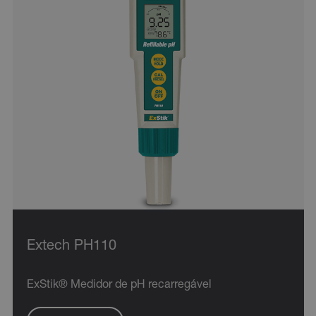
DESEMPENHO
DIRECIONAMENTO
FUNCIONALIDADE
Estritamente necessários
Desempenho
Direcionamento
Funcionalidade
Os cookies estritamente necessários permitem a
funcionalidade central do website, como login de
usuário e gestão da conta. O site não pode ser
utilizado corretamente sem os cookies estritamente
necessários.
Extech PH110
Nome
cart_products_oids
ExStik® Medidor de pH recarregável
cart_products_skus