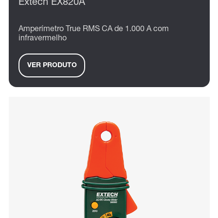
Extech EX820A
Amperímetro True RMS CA de 1.000 A com
infravermelho
VER PRODUTO