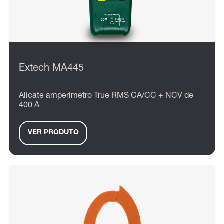
Extech MA445
Alicate amperímetro True RMS CA/CC + NCV de
400 A
VER PRODUTO