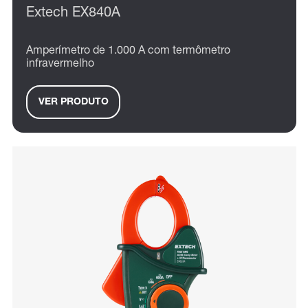
Extech EX840A
Amperímetro de 1.000 A com termômetro
infravermelho
VER PRODUTO