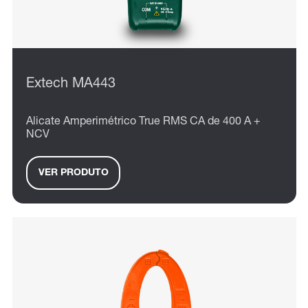
Extech MA443
Alicate Amperimétrico True RMS CA de 400 A +
NCV
VER PRODUTO