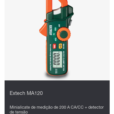
Extech MA120
Minialicate de medição de 200 A CA/CC + detector
de tensão