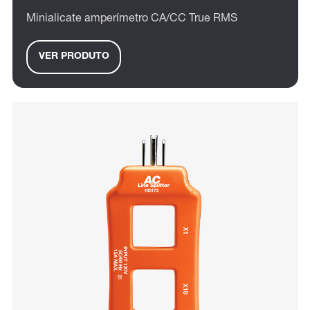
Minialicate amperímetro CA/CC True RMS
VER PRODUTO