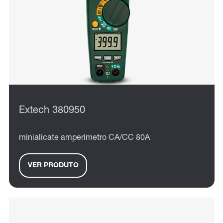
Extech 380950
minialicate amperímetro CA/CC 80A
VER PRODUTO