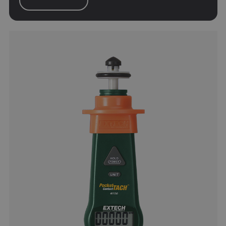
tdflang
tdfdomain
.AspNetCore.Correlation.[-
abcdefghijklmnopqrstuvwxyzABCDEFGHIJKLMNOPQRSTUVWXYZ_
.AspNetCore.OpenIdConnect.Nonce.[-
abcdefghijklmnopqrstuvwxyzABCDEFGHIJKLMNOPQRSTUVWXYZ_
EPiServer_Commerce_AnonymousId