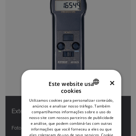
×
Este website usa
cookies
ENGLISH
Utilizamos cookies para personalizar conteúdo,
GERMAN
anúncios e analisar nosso tráfego. Também
Extech 461825
compartilhamos informações sobre o uso do
FRENCH
nosso site com nossos parceiros de publicidade
e análise, que podem combiná-las com outras
SPANISH
Foto Tacômetro Combinado e Estroboscópio
informações que você forneceu a eles ou que
PORTUGUESE
eles coletaram do uso de seus serviços.
Cookie