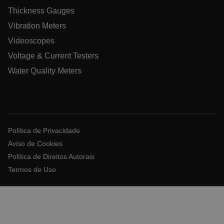
Thickness Gauges
Vibration Meters
WMF-Uniq
.upload.wikimedia.org
1 a
Videoscopes
Voltage & Current Testers
Water Quality Meters
__qca
Política de Privacidade
Aviso de Cookies
_zitok
.www.extech.com
1 a
Política de Direitos Autorais
Termos de Uso