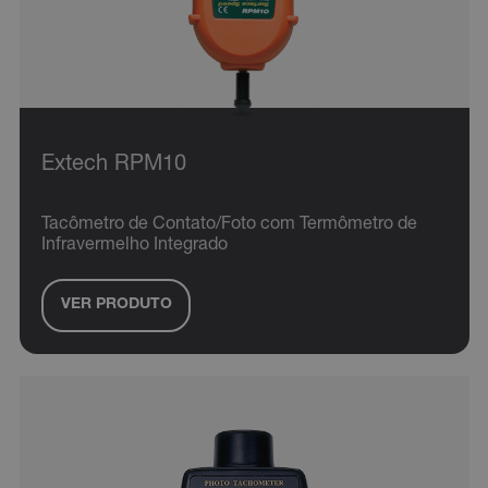
Extech RPM10
Tacômetro de Contato/Foto com Termômetro de
Infravermelho Integrado
VER PRODUTO