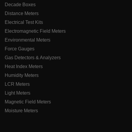
pers
Decade Boxes
serv
Distance Meters
.EPiForm_BID
www.extech.com
3 meses
Este
test_cookie
usa
Electrical Test Kits
iden
sub
Electromagnetic Field Meters
form
feit
Environmental Meters
perm
_air360_s
cart.extech.com
pers
30
Force Gauges
minu
dad
for
Gas Detectors & Analyzers
uma
para
a ex
Heat Index Meters
NID
5 mese
Google LLC
do u
sema
.google.com
Humidity Meters
_uetvid
EPiStateMarker
www.extech.com
Sessão
The
EPiS
LCR Meters
coo
indi
Light Meters
sess
inf
Magnetic Field Meters
on t
sho
Moisture Meters
stor
sess
cook
1P_JAR
.EPiForm_VisitorIdentifier
3 meses
Este
4
Episerver
Google LLC