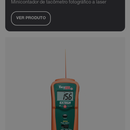
Minicontador de tacômetro fotográfico a laser
VER PRODUTO