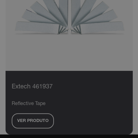
ARRAffinity
xdVisitorId
atgRecVisitorId
Extech 461937
X-Oracle-BMC-LBS-Route
Reflective Tape
VER PRODUTO
CookieScriptConsent