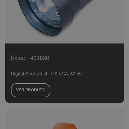
Extech 461830
Digital StroboTach 115 VCA, 60 Hz
VER PRODUTO