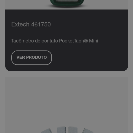
Extech 461750
ARRAffinitySameSite
Tacômetro de contato PocketTach® Mini
VER PRODUTO
E3SessionID
.AspNetCore.Antiforgery.VyLW6ORzMgk
UserGlobalization