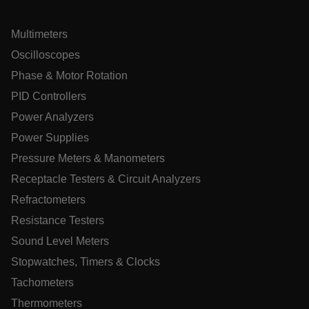
sema
usa
www.extech.com
.google.com
mc
2 di
iden
sess
inte
Multimeters
um v
com
Oscilloscopes
form
faci
Phase & Motor Rotation
rast
anál
PID Controllers
de f
em t
Power Analyzers
ablyft_tgoals
.extech.com
2 mese
_yjsu_yjad
sema
Power Supplies
Pressure Meters & Manometers
Receptacle Testers & Circuit Analyzers
lidc
Refractometers
Resistance Testers
ablyft_queue
.extech.com
29
segun
Sound Level Meters
Stopwatches, Timers & Clocks
IDE
Tachometers
Thermometers