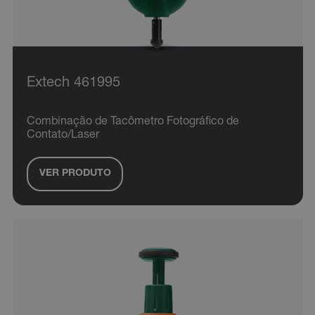
Direcionamento
Funcionalidade
Os cookies estritamente necessários permitem a
funcionalidade central do website, como login de
usuário e gestão da conta. O site não pode ser
utilizado corretamente sem os cookies estritamente
Extech 461995
necessários.
Nome
Combinação de Tacômetro Fotográfico de
cart_products_oids
Contato/Laser
cart_products_skus
VER PRODUTO
cashrun_session_id
cashrun_site_id
CS_FPC
Política de