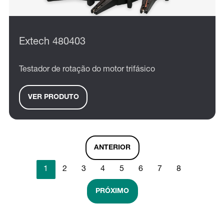
Extech 480403
Testador de rotação do motor trifásico
VER PRODUTO
ANTERIOR
1
2
3
4
5
6
7
8
PRÓXIMO