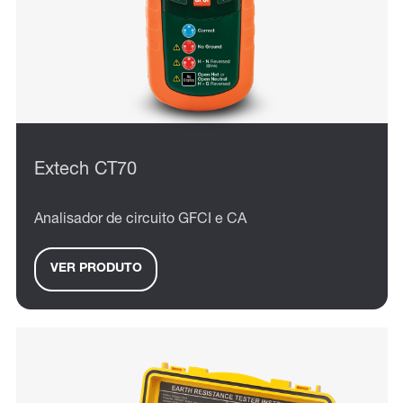
Extech CT70
Analisador de circuito GFCI e CA
VER PRODUTO