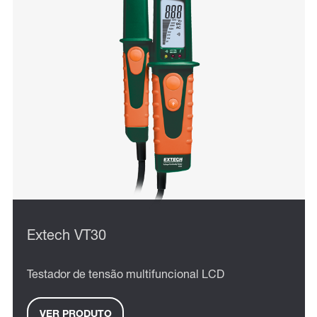
Extech VT30
Testador de tensão multifuncional LCD
VER PRODUTO