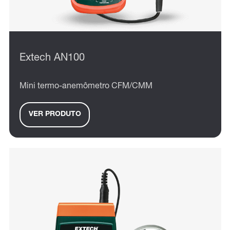
Extech AN100
Mini termo-anemômetro CFM/CMM
VER PRODUTO