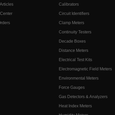
rticles
Calibrators
.extech.co
 Center
Circuit Identifiers
Orders
Clamp Meters
-
.extech.co
vwxyzABCDEFGHIJKLMNOPQRSTUVWXYZ_0123456789%]{40-100}
Continuity Testers
Decade Boxes
Distance Meters
ct.Nonce.[-
.extech.co
vwxyzABCDEFGHIJKLMNOPQRSTUVWXYZ_0123456789%]{40-300}
Electrical Test Kits
onymousId
www.extec
Electromagnetic Field Meters
Environmental Meters
Force Gauges
Gas Detectors & Analyzers
Heat Index Meters
Microsoft 