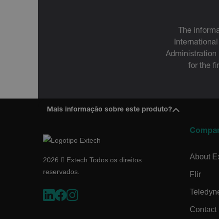
__epiXSRF
The informa
International
Administration
OpenIdConnect.nonce.
for the f
[abcdefghijklmnopqrst
Asset_Gate_Form_[abcd
{1-60}
Mais informação sobre este produto?
Language
Compa
About E
2026  Extech Todos os direitos
reservados.
Flir
Teledyn
Contact
tdflang