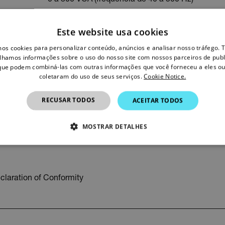
Este website usa cookies
mos cookies para personalizar conteúdo, anúncios e analisar nosso tráfego
Recursos e suporte
lhamos informações sobre o uso do nosso site com nossos parceiros de publ
 que podem combiná-las com outras informações que você forneceu a eles ou
coletaram do uso de seus serviços.
Cookie Notice.
Documentos
RECUSAR TODOS
ACEITAR TODOS
MOSTRAR DETALHES
NECESSÁRIOS
DESEMPENHO
DIRECIONAMENTO
laration of Conformity
Estritamente necessários
Desempenho
Direcionamento
Funcionalidad
essários permitem a funcionalidade central do website, como login de usuário e gestã
em os cookies estritamente necessários.