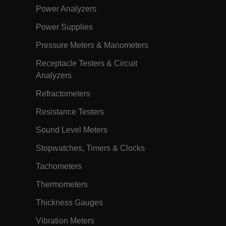
they come back to visit the website.
Power Analyzers
m
Sessão
The tdfdomain cookie stores the initial
Power Supplies
Flir domain visit to ensure visitors start
their journey on the correct website.
Pressure Meters & Manometers
m
15
The .AspNetCore.Correlation cookie
minutos
purpose is to prevent Cross-Site
Receptacle Testers & Circuit
Request Forgery (CSRF) attacks during
the authentication flow to e ensure
Analyzers
that the authentication response
belongs to a request initiated by the
same client.
Refractometers
m
15
This cookie determines the settings
Resistance Testers
minutos
used to create the nonce cookie before
the cookie gets added to the response.
Sound Level Meters
h.com
11
The
meses 4
EPiServer_Commerce_AnonymousId
Stopwatches, Timers & Clocks
semanas
GUID-based cookie allows the system
to track and retrieve user data,
including their shopping carts, and is
Tachometers
also used to facilitate the merging of
anonymous carts into a customer's
Thermometers
profile upon login. The
AnonymousIdFeature, registered in the
application's startup file, handles the
Thickness Gauges
creation and retrieval of this cookie.
Sessão
Ao usar o Microsoft Azure como uma
Vibration Meters
Corporation