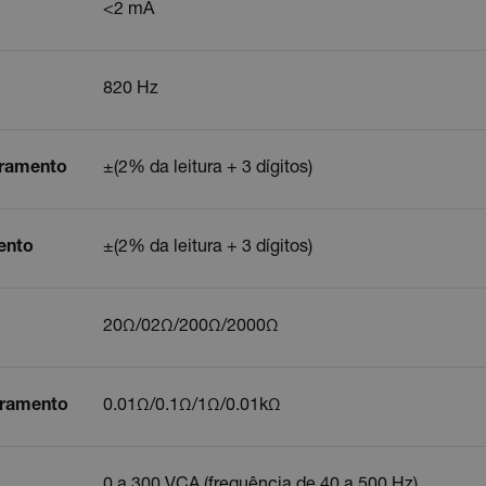
<2 mA
820 Hz
rramento
±(2% da leitura + 3 dígitos)
ento
±(2% da leitura + 3 dígitos)
20Ω/02Ω/200Ω/2000Ω
rramento
0.01Ω/0.1Ω/1Ω/0.01kΩ
0 a 300 VCA (frequência de 40 a 500 Hz)