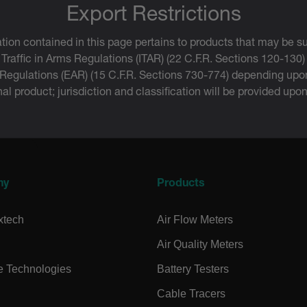
Export Restrictions
.extech.co
tion contained in this page pertains to products that may be su
 Traffic in Arms Regulations (ITAR) (22 C.F.R. Sections 120-130)
 Regulations (EAR) (15 C.F.R. Sections 730-774) depending upon
.extech.co
inal product; jurisdiction and classification will be provided upo
uvwxyzABCDEFGHIJKLMNOPQRSTUVWXYZ0123456789%]{40-70}
efghijklmnopqrstuvwxyzABCDEFGHIJKLMNOPQRSTUVWXYZ0123456789%]
.extech.co
.extech.co
ny
Products
xtech
Air Flow Meters
Air Quality Meters
e Technologies
Battery Testers
Cable Tracers
.extech.co