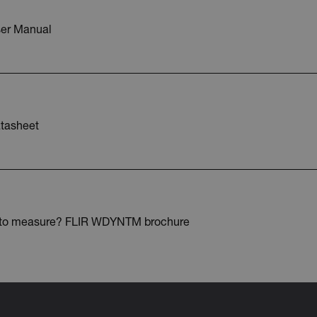
Provedor /
er Manual
cart.extec
cart.extec
cart.extec
tasheet
cart.extec
e Privacidade do Google
cart.extec
 to measure? FLIR WDYNTM brochure
cart.extec
cart.extec
fghijklmnopqrstuvwxyz_0123456789]{20-35}
.flirb2cpro