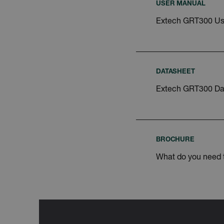
USER MANUAL
Nome
Extech GRT300 Us
cart_products_oids
cart_products_skus
cashrun_session_id
DATASHEET
Extech GRT300 Da
cashrun_site_id
Política d
BROCHURE
CS_FPC
What do you need
customizerChangeKey
sf_territory
x-ms-cpim-cache|[-abcde