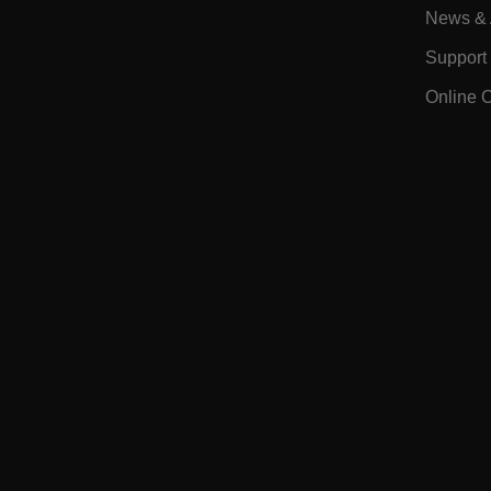
News & A
tdfdomain
Support
Online 
.AspNetCore.Correlation.[
abcdefghijklmnopqrstu
.AspNetCore.OpenIdConne
abcdefghijklmnopqrstu
EPiServer_Commerce_An
ARRAffinitySameSite