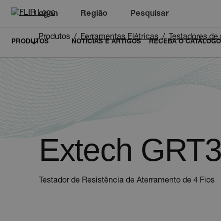
Logon
Região
Pesquisar
Produtos
Ferramentas Elétricas
Testadores de 
PRODUTOS
NOTÍCIAS E ARTIGOS
RECEBA O CATÁLOGO
Extech GRT
Testador de Resistência de Aterramento de 4 Fios