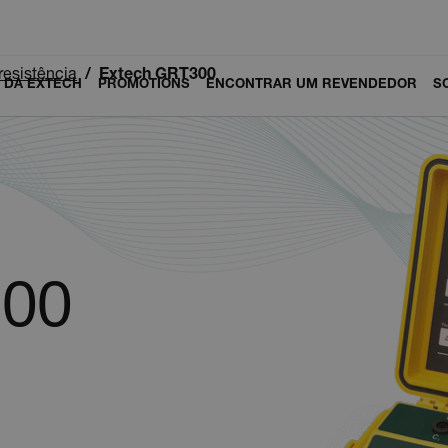
resistência
Extech GRT300
 DA EXTECH
PROMOTIONS
ENCONTRAR UM REVENDEDOR
S
300