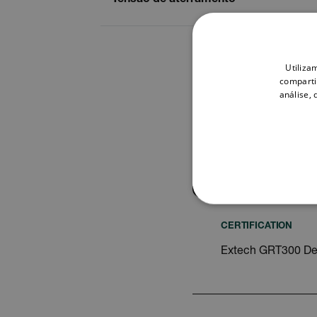
Utiliza
comparti
análise,
Busca
ESTRITAMENTE 
CERTIFICATION
Extech GRT300 Dec
Os cookies estritamente nec
ser utilizado corretamente s