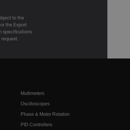
authentication-related cookie that is
used for maintaining the request state.
m
Sessão
Este cookie é usado para evitar ataques
de falsificação de pedidos cruzados
bject to the
(CSRF), garantindo que as solicitações
 or the Export
feitas no site são legítimas e originárias
de usuários autorizados.
 specifications
m
15
Determines the settings used to create
n request.
minutos
the nonce cookie before the cookie
gets added to the response.
m
2 meses
We use this cookie to determine if a
4
user needs to fill out a request form in
semanas
order to gain access to the asset, or if
this has already been done.
m
1 dia
Existem muitos tipos diferentes de
cookies associados a este nome, e uma
visão mais detalhada sobre como ele é
usado em um determinado site da Web
geralmente é recomendado. No
Multimeters
entanto, na maioria dos casos,
provavelmente será usado para
Oscilloscopes
armazenar preferências de idioma,
potencialmente para servir conteúdo
no idioma armazenado. A categoria ICC
Phase & Motor Rotation
fornecida aqui é baseada neste uso.
PID Controllers
m
1 ano
This cookie is used to remember the
language selected by the user when