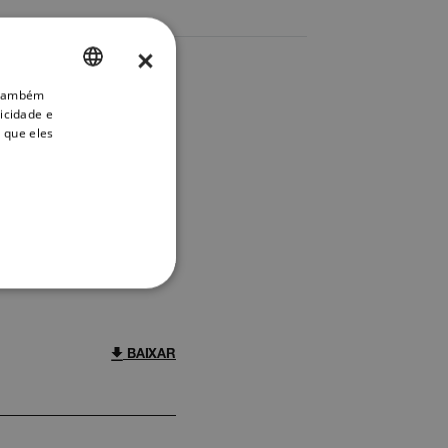
×
. Também
ENGLISH
icidade e
GERMAN
 que eles
FRENCH
SPANISH
PORTUGUESE
FILTRO
ITALIAN
FUNCIONALIDADE
KOREAN
JAPANESE
BAIXAR
CHINESE
e
o da conta. O site não pode