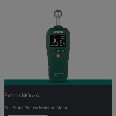
Extech MO57A
Ball Probe Pinless Moisture Meter