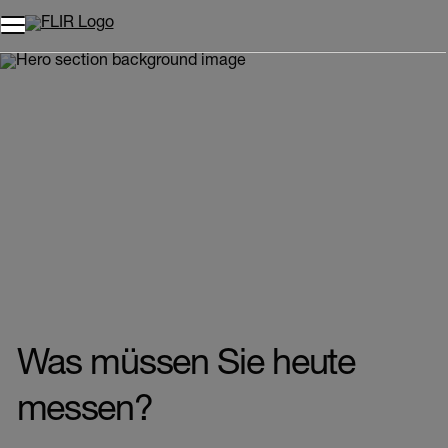
Unread messages
Modell
Entfernen
Elemente
Element
In den Warenkorb
Im Warenkorb
Was müssen Sie heute
messen?