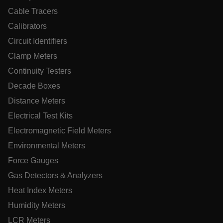
Cable Tracers
sf_territory
Calibrators
x-ms-cpim-cache|[-abcdefghijklmnopqrstuvwxyz_0123456789]{2
Circuit Identifiers
Clamp Meters
__epiXSRF
Continuity Testers
Decade Boxes
Distance Meters
OpenIdConnect.nonce.
[abcdefghijklmnopqrstuvwxyzABCDEFGHIJKLMNOPQRSTUVWXYZ0
Electrical Test Kits
Electromagnetic Field Meters
Asset_Gate_Form_[abcdefghijklmnopqrstuvwxyzABCDEFGHIJ
{1-60}
Environmental Meters
Force Gauges
Language
Gas Detectors & Analyzers
Heat Index Meters
Humidity Meters
LCR Meters