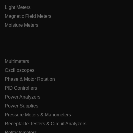
Light Meters
Magnetic Field Meters
tdflang
Moisture Meters
tdfdomain
.AspNetCore.Correlation.[-
abcdefghijklmnopqrstuvwxyzABCDEFGHIJKLMNOPQRSTUVWXYZ_
Multimeters
Oscilloscopes
Phase & Motor Rotation
.AspNetCore.OpenIdConnect.Nonce.[-
PID Controllers
abcdefghijklmnopqrstuvwxyzABCDEFGHIJKLMNOPQRSTUVWXYZ_
Power Analyzers
EPiServer_Commerce_AnonymousId
Power Supplies
Pressure Meters & Manometers
Receptacle Testers & Circuit Analyzers
Refractometers