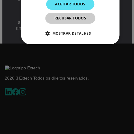
International Traffic in Arms Regulations (ITAR)
ACEITAR TODOS
KOREAN
(22 C.F.R. Sections 120-130) or the Export
Administration Regulations (EAR) (15 C.F.R.
JAPANESE
Sections 730-774) depending upon
RECUSAR TODOS
specifications for the final product; jurisdiction
CHINESE
and classification will be provided upon request.
MOSTRAR DETALHES
ESTRITAMENTE NECESSÁRIOS
DESEMPENHO
DIRECIONAMENTO
2026  Extech Todos os direitos reservados.
FUNCIONALIDADE
Estritamente necessários
Desempenho
Direcionamento
Funcionalidade