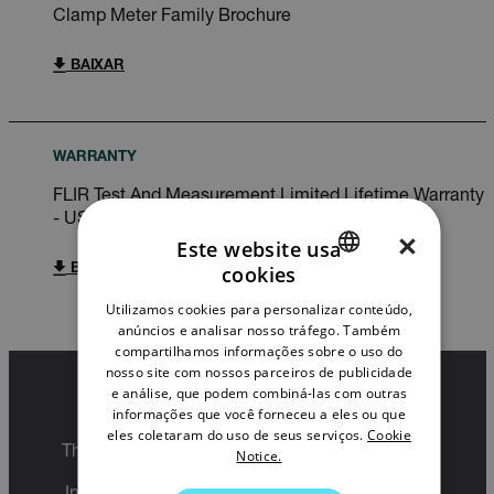
Clamp Meter Family Brochure
BAIXAR
WARRANTY
FLIR Test And Measurement Limited Lifetime Warranty
- US Only
×
Este website usa
cookies
BAIXAR
ENGLISH
Utilizamos cookies para personalizar conteúdo,
GERMAN
anúncios e analisar nosso tráfego. Também
compartilhamos informações sobre o uso do
FRENCH
nosso site com nossos parceiros de publicidade
e análise, que podem combiná-las com outras
SPANISH
Export Restrictions
informações que você forneceu a eles ou que
PORTUGUESE
eles coletaram do uso de seus serviços.
Cookie
The information contained in this page pertains
Notice.
ITALIAN
to products that may be subject to the