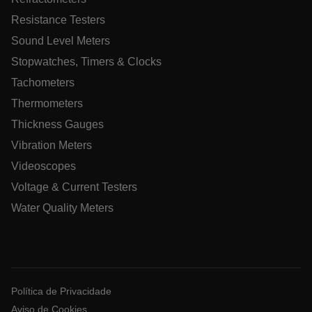
Resistance Testers
Sound Level Meters
ARRAffinitySameSite
Stopwatches, Timers & Clocks
Tachometers
Thermometers
E3SessionID
Thickness Gauges
Vibration Meters
.AspNetCore.Antiforgery.VyLW6ORzMgk
Videoscopes
Voltage & Current Testers
Water Quality Meters
UserGlobalization
Política de Privacidade
Aviso de Cookies