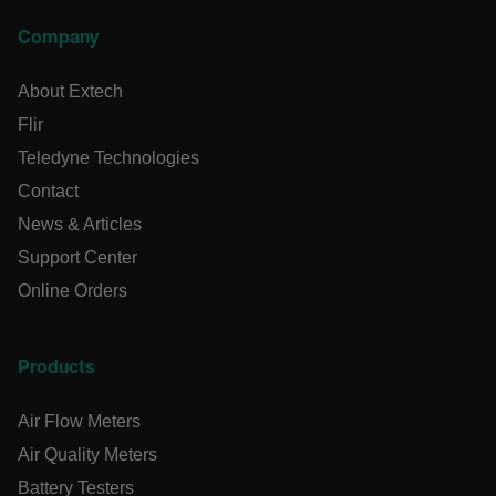
Os cookies estritamente necessários permitem a
funcionalidade central do website, como login de
Company
usuário e gestão da conta. O site não pode ser
utilizado corretamente sem os cookies estritamente
necessários.
About Extech
Nome
Flir
cart_products_oids
Teledyne Technologies
Contact
cart_products_skus
News & Articles
cashrun_session_id
Support Center
Online Orders
cashrun_site_id
Products
CS_FPC
Air Flow Meters
Política de
Privacidade do Google
Air Quality Meters
Battery Testers
customizerChangeKey