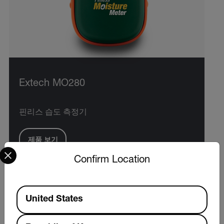
Extech MO280
핀리스 습도 측정기
제품 보기
Select your preferred country and language from the options 
Confirm Location
Available Locations
United States