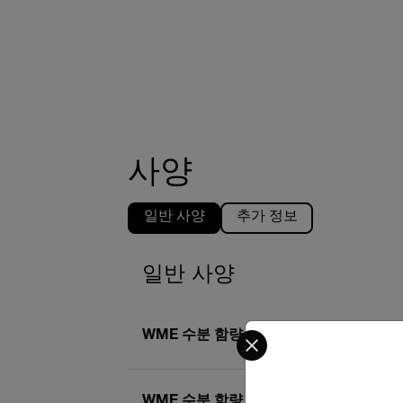
사양
일반 사양
추가 정보
일반 사양
Select your preferred co
WME 수분 함량 기본 정확도(핀)
±22
WME 수분 함량 최대 해상도(핀)
0.1