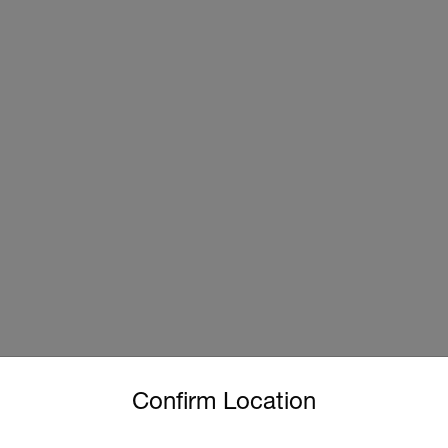
untry and language from the options below to access the approp
°C~25°C(72°F~77°F)에서 (3% + 5자리)
Confirm Location
%