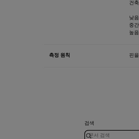
건축
낮음:
중간:
높음:
측정 원칙
핀을
검색