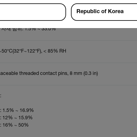
Republic of Korea
범위: 5.0% ~ 50.0%
자재 범위: 1.5% ~ 33.0%
~50°C(32°F~122°F), < 85% RH
aceable threaded contact pins, 8 mm (0.3 in)
:
 1.5% ~ 16.9%
 12% ~ 15.9%
 16% ~ 50%