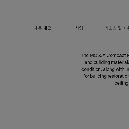
제품 개요
사양
리소스 및 지
The MO50A Compact Pin
and building materials
condition, along with in
for building restorati
ceilin