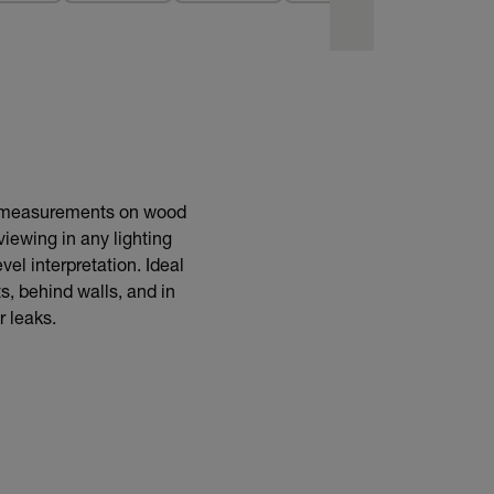
e measurements on wood
viewing in any lighting
vel interpretation. Ideal
s, behind walls, and in
r leaks.