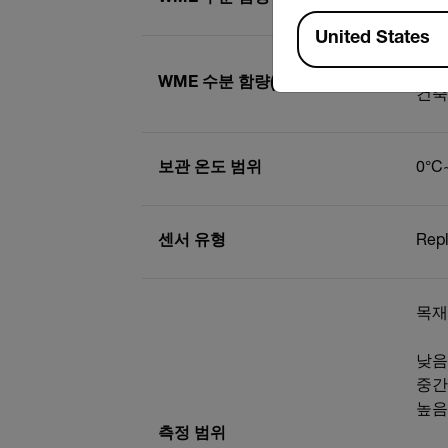
Available Locations
United States
목재 
WME 수분 함량(핀)
건축 
보관 온도 범위
0°C
센서 유형
Repl
목재
낮음:
중간:
높음:
측정 범위