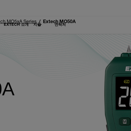
ech MO5xA Series
Extech MO50A
EXTECH 소개
지원
연락처
0A