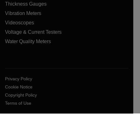
Thickness Gauges
Vibration Meters
Videoscopes
Voltage & Current Testers
Water Quality Meters
Privacy Policy
Cookie Notice
Copyright Policy
Terms of Use