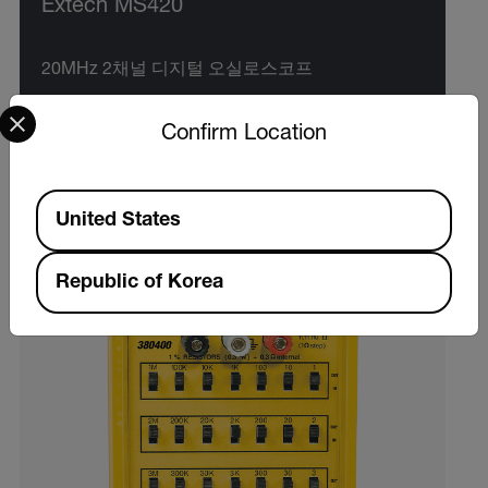
Extech MS420
20MHz 2채널 디지털 오실로스코프
Select your preferred country and language from the options 
제품 보기
Confirm Location
Available Locations
United States
Republic of Korea