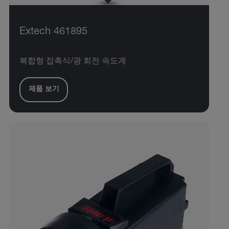
Extech 461895
복합형 접촉식/광 회전 속도계
제품 보기