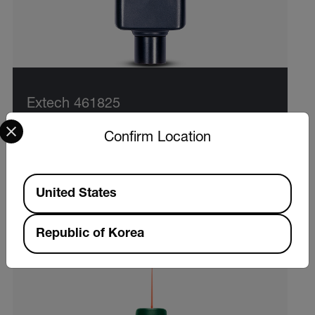
Extech 461825
Select your preferred country and language from the options 
Confirm Location
복합형 광 회전 속도계/스트로보스코프
Available Locations
제품 보기
United States
Republic of Korea