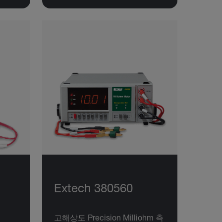
Extech 380560
고해상도 Precision Milliohm 측