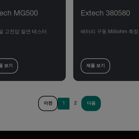
tech MG500
Extech 380580
털 고전압 절연 테스터
배터리 구동 Milliohm 측
품 보기
제품 보기
1
2
이전
다음