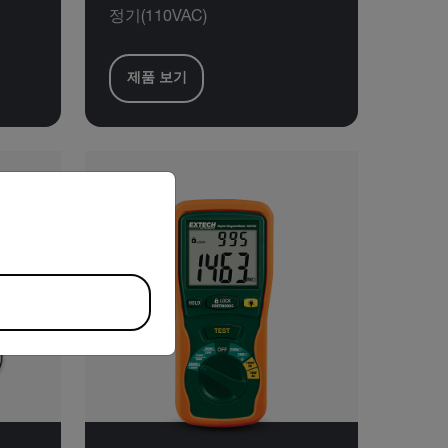
정기(110VAC)
제품 보기
riate version of our website.