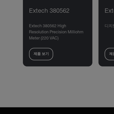
Extech 380562
Ex
Extech 380562 High
디지
Resolution Precision Milliohm
Meter (220 VAC)
제품 보기
제