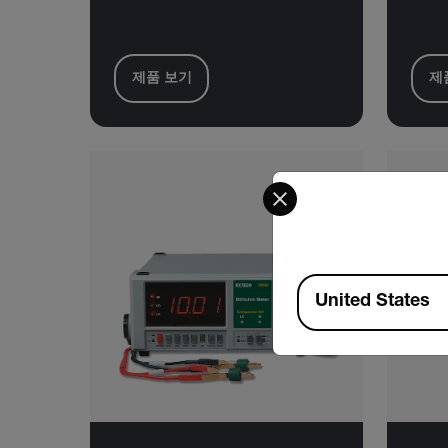
제품 보기
제
Select your preferred co
Available Locations
United States