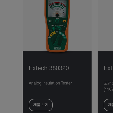
Extech 380320
Ext
Analog Insulation Tester
고전
(110
제품 보기
제