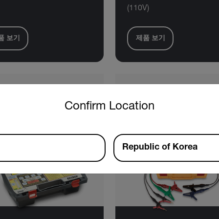
(110V)
품 보기
제품 보기
untry and language from the options below to access the approp
Confirm Location
Republic of Korea