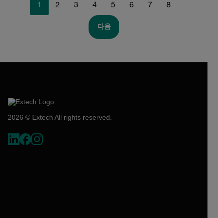
1
2
3
4
5
6
7
8
다음
2026 © Extech All rights reserved.