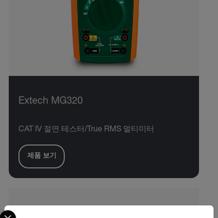
Extech MG320
CAT IV 절연 테스터/True RMS 멀티미터
제품 보기
Select your preferred country and language from the options 