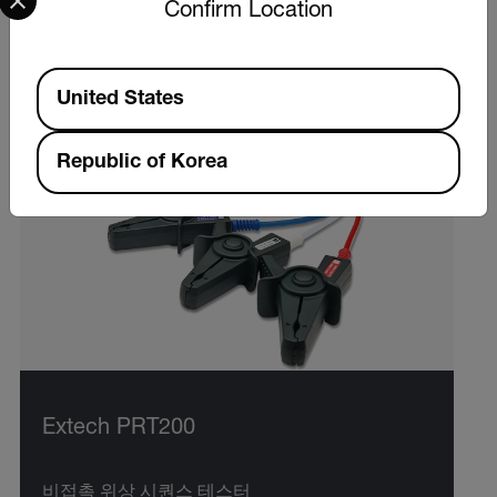
Confirm Location
Available Locations
United States
Republic of Korea
Extech PRT200
비접촉 위상 시퀀스 테스터