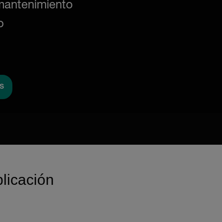
mantenimiento
o
S
plicación