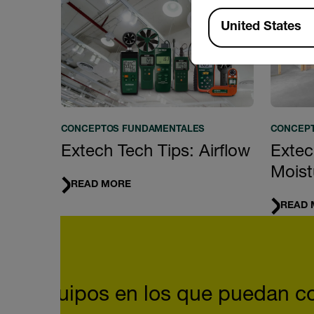
Available Locations
United States
CONCEPTOS FUNDAMENTALES
CONCEP
Extech Tech Tips: Airflow
Extec
Moist
READ MORE
READ 
Quote Carousel
tan equipos en los que puedan con