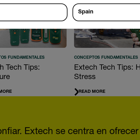
Spain
TOS FUNDAMENTALES
CONCEPTOS FUNDAMENTALES
h Tech Tips:
Extech Tech Tips: 
ure
Stress
MORE
READ MORE
fiar. Extech se centra en ofrecer