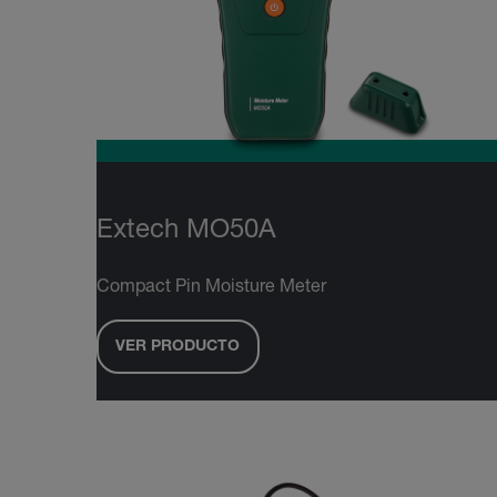
Extech MO50A
Compact Pin Moisture Meter
VER PRODUCTO