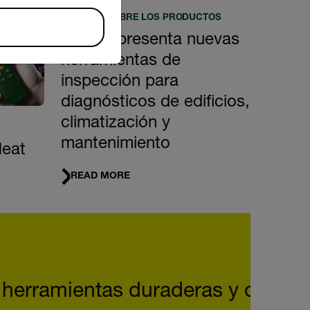
NOTICIAS SOBRE LOS PRODUCTOS
Extech presenta nuevas
herramientas de
inspección para
diagnósticos de edificios,
climatización y
mantenimiento
Heat
READ MORE
 herramientas duraderas y de alta 