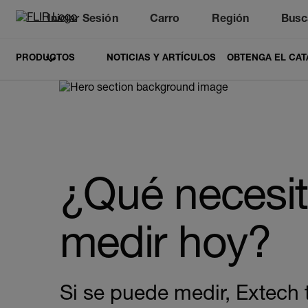
Iniciar Sesión
Carro
Región
Busc
Unread messages
Modelo
Eliminar
artículos
artículo
Añadir al carro
Añadido al carro
PRODUCTOS
NOTICIAS Y ARTÍCULOS
OBTENGA EL CAT
¿Qué necesi
medir hoy?
Si se puede medir, Extech t