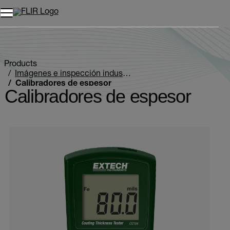
Unread messages
Modelo
Eliminar
artículos
artículo
Añadir al carro
Añadido al carro
Products
Imágenes e inspección industriales
Calibradores de espesor
Calibradores de espesor
Categories listing