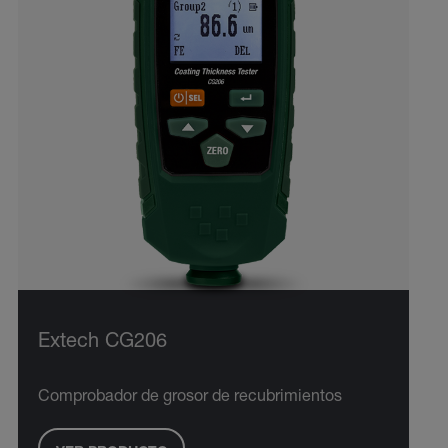
Extech CG206
Comprobador de grosor de recubrimientos