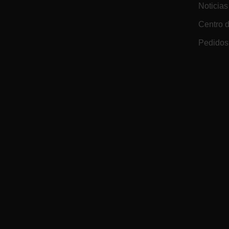
Noticias
cashrun_site_id
Centro 
Política d
Pedidos 
CS_FPC
customizerChangeKey
sf_territory
x-ms-cpim-cache|[-abcde
__epiXSRF
OpenIdConnect.nonce.
[abcdefghijklmnopqrst