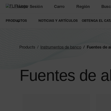
Iniciar Sesión
Carro
Región
Busc
Unread messages
Modelo
Eliminar
artículos
artículo
Añadir al carro
Añadido al carro
PRODUCTOS
NOTICIAS Y ARTÍCULOS
OBTENGA EL CAT
Products
Instrumentos de banco
Fuentes de a
Fuentes de a
Categories listing