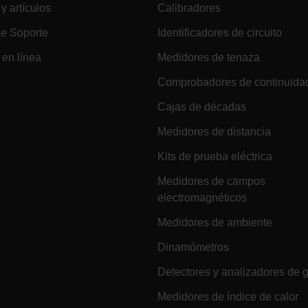
 y artículos
Calibradores
cart.extec
de Soporte
Identificadores de circuito
e Privacidad de Google
en línea
Medidores de tenaza
Comprobadores de continuida
cart.extec
Cajas de décadas
Medidores de distancia
cart.extec
Kits de prueba eléctrica
cart.extec
Medidores de campos
fghijklmnopqrstuvwxyz_0123456789]{20-35}
.flirb2cpro
electromagnéticos
Medidores de ambiente
.extech.co
Dinamómetros
Detectores y analizadores de 
.extech.co
Medidores de índice de calor
uvwxyzABCDEFGHIJKLMNOPQRSTUVWXYZ0123456789%]{40-70}