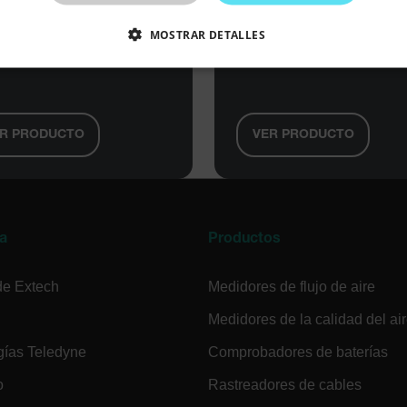
00 €
199,00 €
MOSTRAR DETALLES
te de alimentación de CC
Fuente de alimentación 
odo de conmutación de
de salida única de 18 V/3
CTAMENTE NECESARIAS
COOKIES DE RENDIMIENTO
EFERENCIAS
COOKIES DE FUNCIONALIDAD
R PRODUCTO
VER PRODUCTO
ente necesarias
Cookies de rendimiento
Cookies de preferencias
Cookie
cesarias permiten la funcionalidad principal del sitio web, como el inicio de sesión de 
a
Productos
puede utilizar correctamente sin las cookies estrictamente necesarias.
Proveedor 
de Extech
Medidores de flujo de aire
cart.extec
Medidores de la calidad del ai
cart.extec
gías Teledyne
Comprobadores de baterías
cart.extec
o
Rastreadores de cables