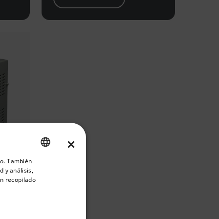
×
riate version of our website.
ico. También
ENGLISH
 y análisis,
GERMAN
n recopilado
FRENCH
SPANISH