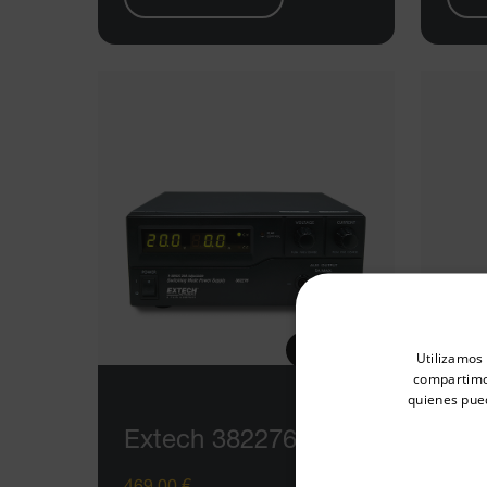
Select your preferred co
Utilizamos 
compartimos
quienes pue
Extech 382276
Ex
Available Locations
United States