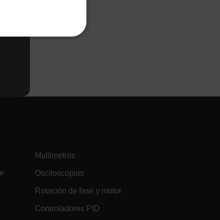
PORTUGUESE
de CC
ITALIAN
A
KOREAN
JAPANESE
CHINESE
s de funcionalidad
usuario y la gestión de
/ Dominio
Vencimiento
Descripción
Multímetros
h.com
Sesión
Scalefast stores the identifiers of the
products contained in the cart
re
Osciloscopios
h.com
Sesión
Scalefast stores the identifiers of the
Rotación de fase y motor
products contained in the cart
h.com
Sesión
Esta cookie se utiliza para mantener
Controladores PID
una sesión de usuario anónima por el