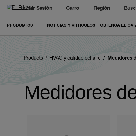
Iniciar Sesión
Carro
Región
Busc
Unread messages
Modelo
Eliminar
artículos
artículo
Añadir al carro
Añadido al carro
PRODUCTOS
NOTICIAS Y ARTÍCULOS
OBTENGA EL CAT
Products
HVAC y calidad del aire
Medidores de
Medidores de 
Categories listing