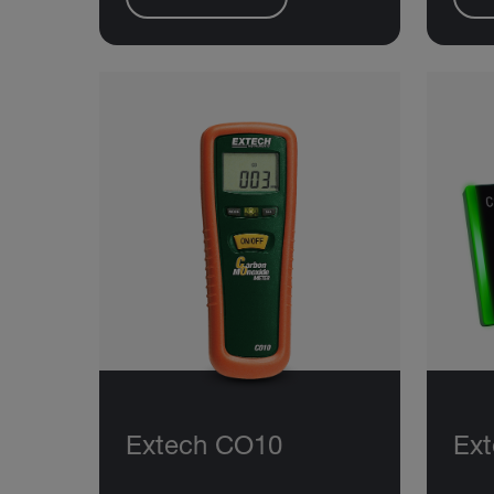
Extech CO10
Ext