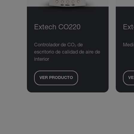
Extech CO220
Ex
Controlador de CO₂ de
Medi
escritorio de calidad de aire de
interior
VER PRODUCTO
VE