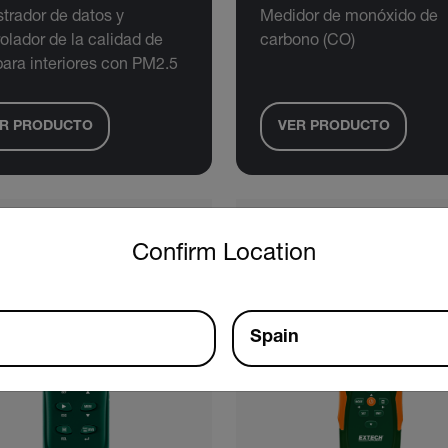
trador de datos y
Medidor de monóxido de
olador de la calidad de
carbono (CO)
para interiores con PM2.5
R PRODUCTO
VER PRODUCTO
untry and language from the options below to access the approp
Confirm Location
Spain