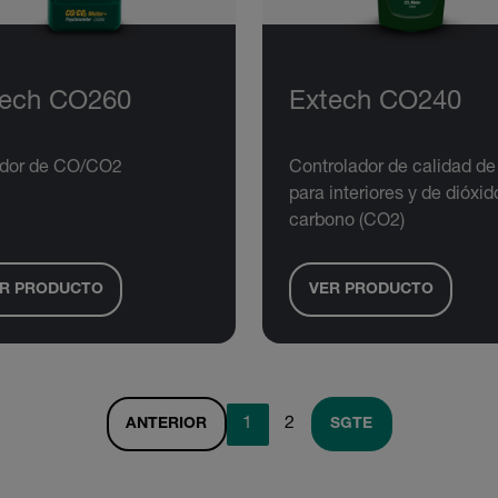
tech CO260
Extech CO240
dor de CO/CO2
Controlador de calidad de
para interiores y de dióxid
carbono (CO2)
R PRODUCTO
VER PRODUCTO
1
2
ANTERIOR
SGTE