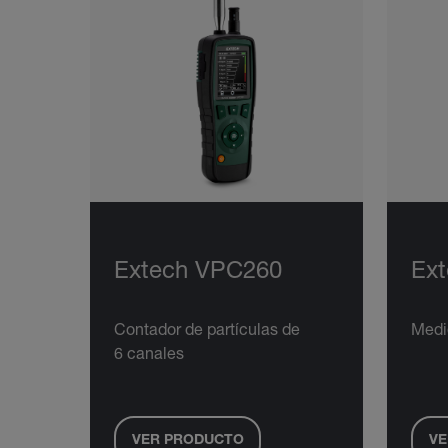
Extech VPC260
Ex
Contador de partículas de
Medi
6 canales
VER PRODUCTO
VE