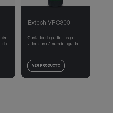
Extech VPC300
 aire
Contador de partículas por
o de
vídeo con cámara integrada
VER PRODUCTO