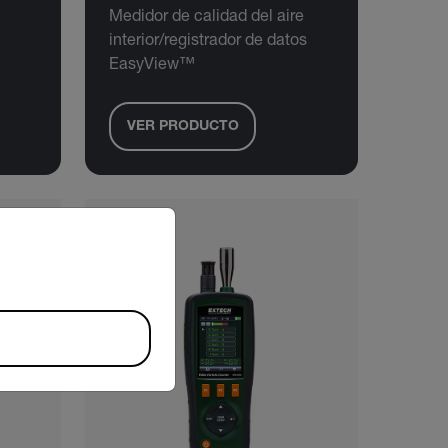
Medidor de calidad del aire
interior/registrador de datos
EasyView™
VER PRODUCTO
riate version of our website.