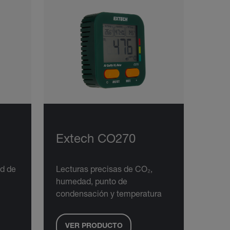
Extech CO270
d de
Lecturas precisas de CO₂,
humedad, punto de
condensación y temperatura
VER PRODUCTO