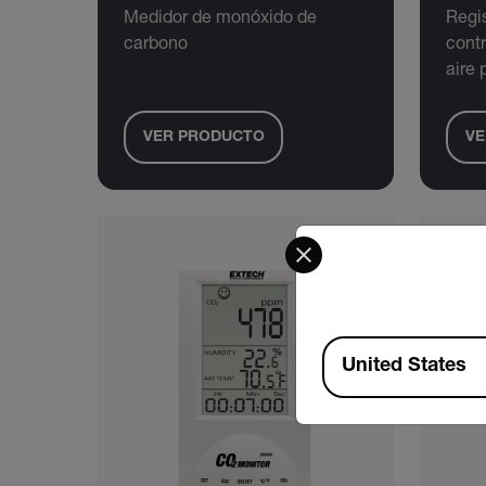
Medidor de monóxido de
Regis
carbono
contr
aire 
VER PRODUCTO
VE
Select your preferred co
Available Locations
United States