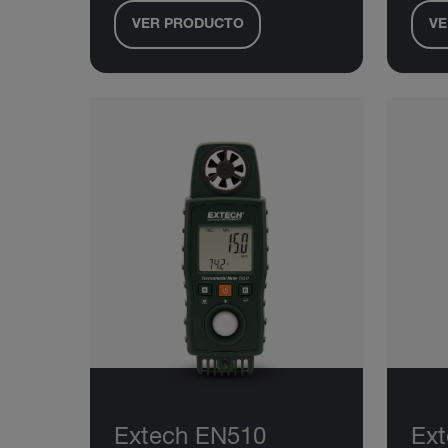
VER PRODUCTO
VE
Extech EN510
Ex