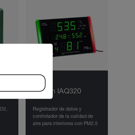
riate version of our website.
Extech IAQ320
CO2,
Registrador de datos y
controlador de la calidad de
aire para interiores con PM2.5