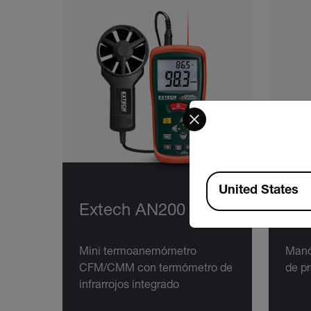
Select your preferred co
Available Locations
United States
Extech AN200
Ext
Mini termoanemómetro
Manó
CFM/CMM con termómetro de
de pr
infrarrojos integrado