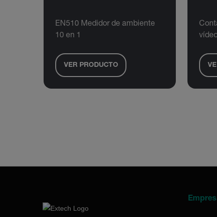
EN510 Medidor de ambiente
Conta
10 en 1
víde
VER PRODUCTO
VE
Empres