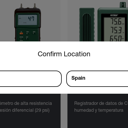
untry and language from the options below to access the approp
Confirm Location
Spain
ech 407910
Extech SD800
metro de alta resistencia
Registrador de datos de 
esión diferencial (29 psi)
humedad y temperatura