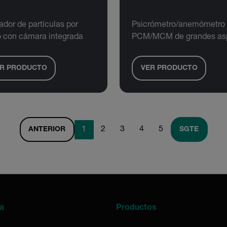
dor de partículas por
Psicrómetro/anemómetro
o con cámara integrada
PCM/MCM de grandes as
R PRODUCTO
VER PRODUCTO
1
2
3
4
5
ANTERIOR
SGTE
a
Productos