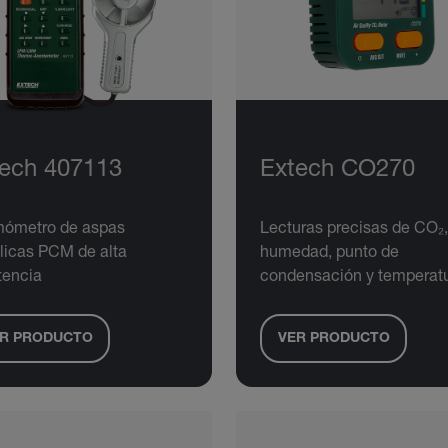
ech 407113
Extech CO270
ómetro de aspas
Lecturas precisas de CO₂,
licas PCM de alta
humedad, punto de
tencia
condensación y temperat
R PRODUCTO
VER PRODUCTO