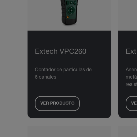
Extech VPC260
Ext
Contador de partículas de
Anem
6 canales
metá
resis
VER PRODUCTO
VE