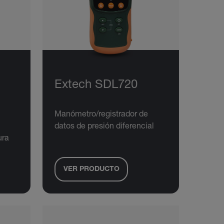
Extech SDL720
Manómetro/registrador de
datos de presión diferencial
ura
VER PRODUCTO