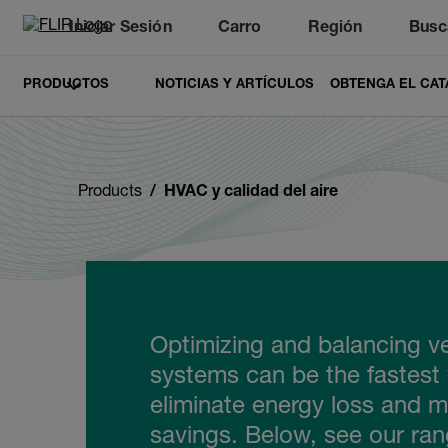
Iniciar Sesión
Carro
Región
Busc
Unread messages
Modelo
Eliminar
artículos
artículo
Añadir al carro
Añadido al carro
PRODUCTOS
NOTICIAS Y ARTÍCULOS
OBTENGA EL CAT
Products
HVAC y calidad del aire
Optimizing and balancing ve
systems can be the fastest
eliminate energy loss and 
savings. Below, see our ran