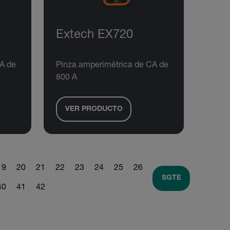
Extech EX720
A de
Pinza amperimétrica de CA de
800 A
VER PRODUCTO
19
20
21
22
23
24
25
26
SGTE
40
41
42