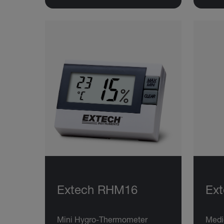
Extech RHM16
Ex
Mini Hygro-Thermometer
Medi