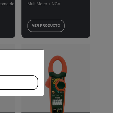
rometric
MultiMeter + NCV
VER PRODUCTO
riate version of our website.