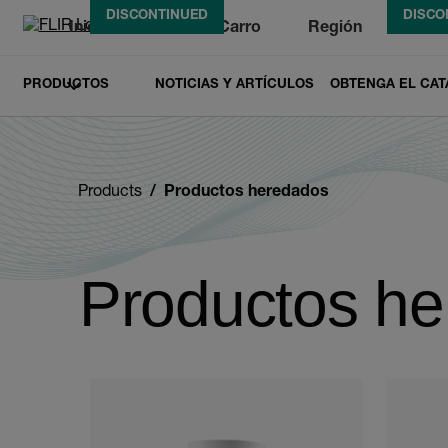
DISCONTINUED
DISCONTINUED
DISCONTINUED
DISCO
DISCO
DISCO
Iniciar Sesión
Carro
Región
Busc
Unread messages
Modelo
Eliminar
artículos
artículo
Añadir al carro
Añadido al carro
PRODUCTOS
NOTICIAS Y ARTÍCULOS
OBTENGA EL CAT
Products
Productos heredados
Productos h
Categories listing