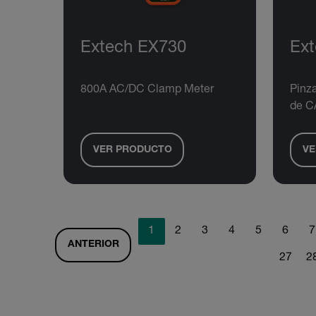
Extech EX730
Ex
800A AC/DC Clamp Meter
Pinza
de C
VER PRODUCTO
VE
1
2
3
4
5
6
7
ANTERIOR
27
2