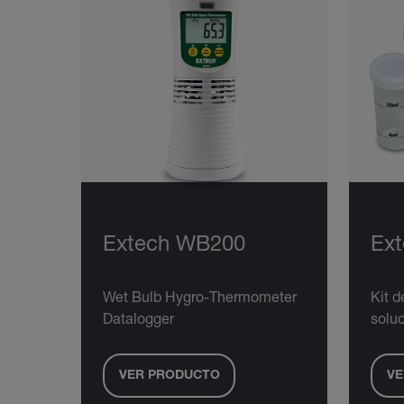
Extech WB200
Ex
Wet Bulb Hygro-Thermometer
Kit d
Datalogger
solu
VER PRODUCTO
VE