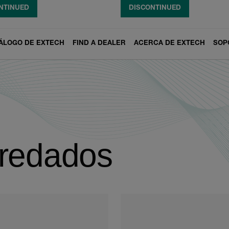
NTINUED
NTINUED
NTINUED
DISCONTINUED
DISCONTINUED
DISCONTINUED
ar
ÁLOGO DE EXTECH
FIND A DEALER
ACERCA DE EXTECH
SOP
eredados