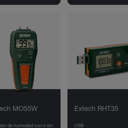
tech MO55W
Extech RHT35
dor de humedad con o sin
USB