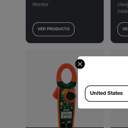
Monitor
clavi
inal
VER PRODUCTO
VE
Select your preferred co
Available Locations
United States