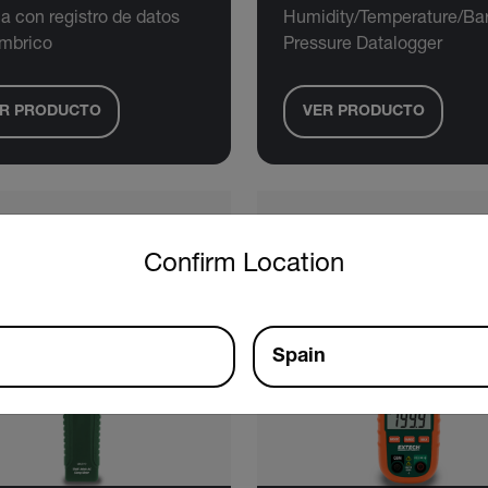
ja con registro de datos
Humidity/Temperature/Ba
ámbrico
Pressure Datalogger
R PRODUCTO
VER PRODUCTO
untry and language from the options below to access the approp
Confirm Location
Spain