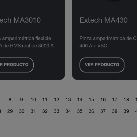
tech MA3010
Extech MA430
 amperimétrica flexible
Pinza amperimétrica de C
A de RMS real de 3000 A
400 A + VSC
R PRODUCTO
VER PRODUCTO
8
9
10
11
12
13
14
15
16
17
18
8
29
30
31
32
33
34
35
36
37
38
39