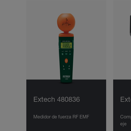
Extech 480836
Ext
Medidor de fuerza RF EMF
Comp
eje