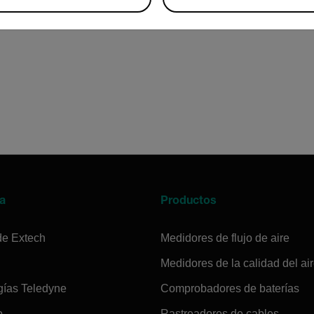
a
Productos
de Extech
Medidores de flujo de aire
Medidores de la calidad del ai
gías Teledyne
Comprobadores de baterías
o
Rastreadores de cables