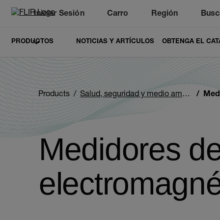
Iniciar Sesión
Carro
Región
Busc
Unread messages
Modelo
Eliminar
artículos
artículo
Añadir al carro
Añadido al carro
PRODUCTOS
NOTICIAS Y ARTÍCULOS
OBTENGA EL CAT
Products
Salud, seguridad y medio ambiente
Medid
Medidores d
electromagné
Categories listing