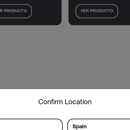
R PRODUCTO
VER PRODUCTO
untry and language from the options below to access the approp
Confirm Location
Spain