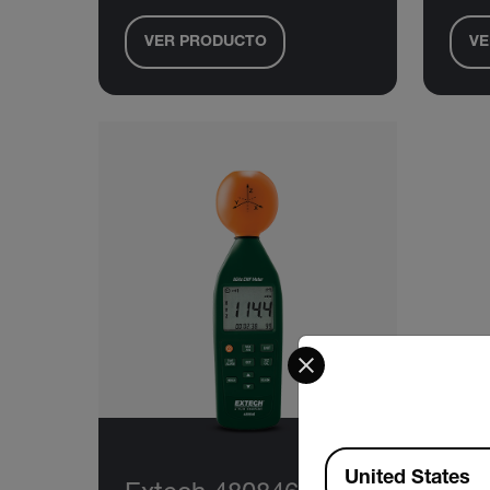
VER PRODUCTO
VE
Select your preferred co
Available Locations
United States