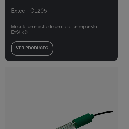
Extech CL205
Módulo de electrodo de cloro de repuesto
ExStik®
VER PRODUCTO