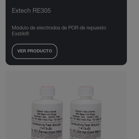
Extech RE305
Módulo de electrodos de POR de repuesto
Exstik®
VER PRODUCTO