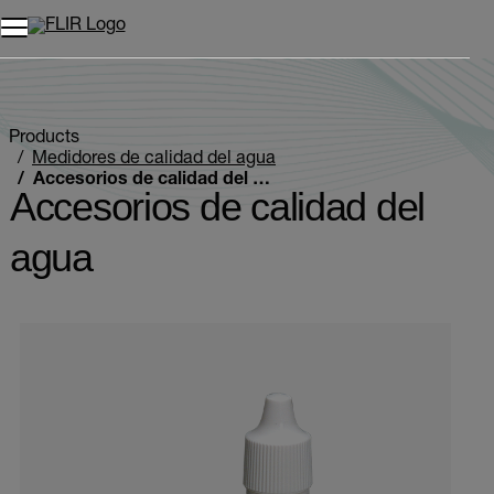
Unread messages
Modelo
Eliminar
artículos
artículo
Añadir al carro
Añadido al carro
Products
Medidores de calidad del agua
Accesorios de calidad del agua
Accesorios de calidad del
agua
Categories listing