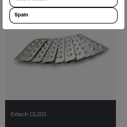
Spain
Extech CL203