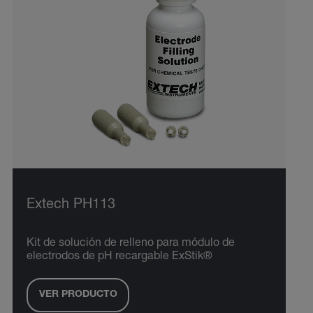
Extech PH113
Kit de solución de relleno para módulo de
electrodos de pH recargable ExStik®
VER PRODUCTO