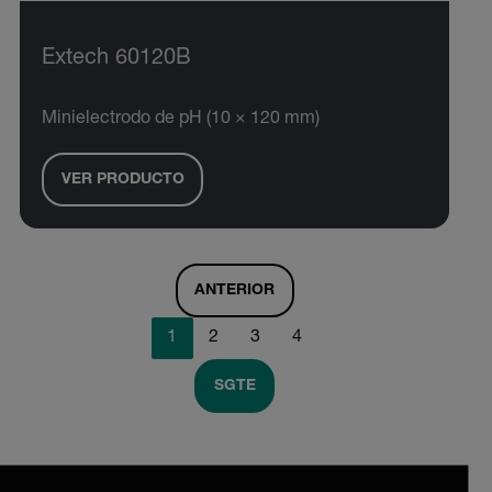
Extech 60120B
Minielectrodo de pH (10 × 120 mm)
VER PRODUCTO
ANTERIOR
1
2
3
4
SGTE