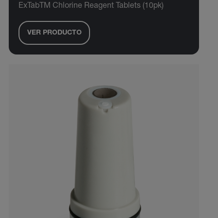
ExTabTM Chlorine Reagent Tablets (10pk)
VER PRODUCTO