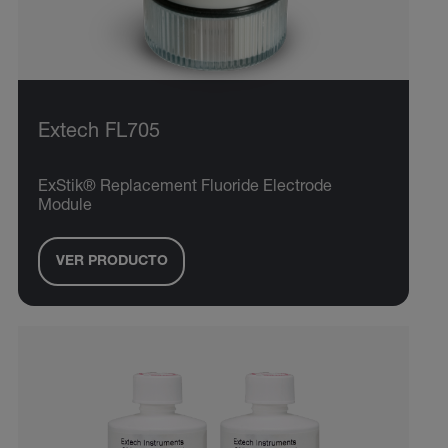
Extech FL705
ExStik® Replacement Fluoride Electrode
Module
VER PRODUCTO