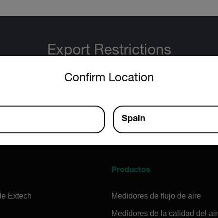
Export Restrictions
untry and language from the options below to access the approp
tion contained in this page pertains to products that may be su
Confirm Location
 Traffic in Arms Regulations (ITAR) (22 C.F.R. Sections 120-130)
 Regulations (EAR) (15 C.F.R. Sections 730-774) depending upon
inal product; jurisdiction and classification will be provided upo
Spain
a
Productos
de Extech
Medidores de flujo de aire
Medidores de la calidad del ai