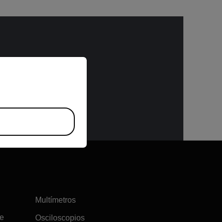
riate version of our website.
bject to the
 or the Export
 specifications
n request.
Multímetros
re
Osciloscopios