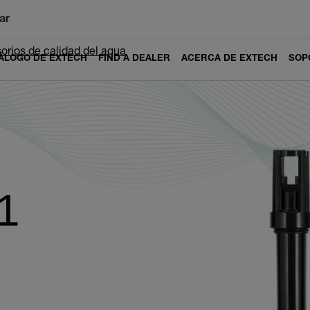
ar
orios de calidad del agua
ÁLOGO DE EXTECH
FIND A DEALER
ACERCA DE EXTECH
SOP
1