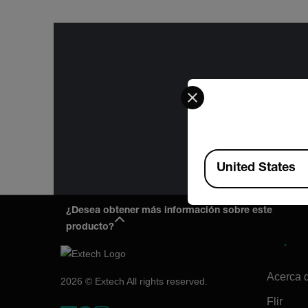
Select your preferred co
The informa
International
Administration
for the f
Available Locations
United States
¿Desea obtener más información sobre este
producto?
Empres
Acerca 
2026 © Extech All rights reserved.
Flir