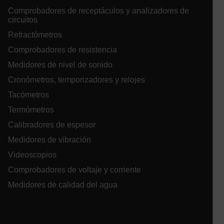
Comprobadores de receptáculos y analizadores de
circuitos
cashrun_site_id
Refractómetros
Comprobadores de resistencia
Medidores de nivel de sonido
CS_FPC
Cronómetros, temporizadores y relojes
Tacómetros
Política de Privacidad de
Google
Termómetros
customizerChangeKey
Calibradores de espesor
sf_territory
Medidores de vibración
x-ms-cpim-cache|[-abcdefghijklmnopqrstuvwxyz_0123456789]{20
Videoscopios
Comprobadores de voltaje y corriente
__epiXSRF
Medidores de calidad del agua
OpenIdConnect.nonce.