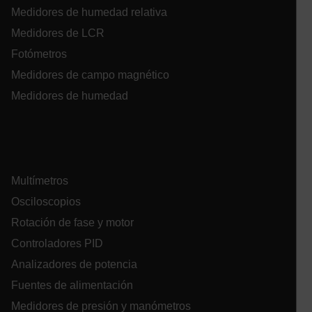
Medidores de humedad relativa
Medidores de LCR
Fotómetros
Cookies estrictamente necesarias
Medidores de campo magnético
Cookies de rendimiento
Medidores de humedad
Cookies de preferencias
Cookies de funcionalidad
Las cookies estrictamente necesarias permiten la
funcionalidad principal del sitio web, como el
inicio de sesión de usuario y la gestión de
cuentas. El sitio web no se puede utilizar
Multímetros
correctamente sin las cookies estrictamente
Osciloscopios
necesarias.
Rotación de fase y motor
Nombre
Controladores PID
cart_products_oids
Analizadores de potencia
cart_products_skus
Fuentes de alimentación
cashrun_session_id
Medidores de presión y manómetros