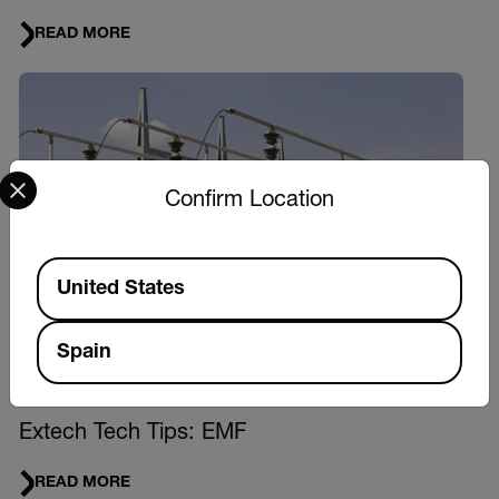
READ MORE
Select your preferred country and language from the options 
Confirm Location
Available Locations
United States
Spain
CONCEPTOS FUNDAMENTALES
Extech Tech Tips: EMF
READ MORE