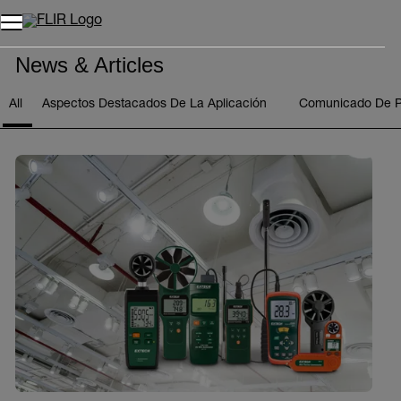
Unread messages
Modelo
Eliminar
artículos
artículo
Añadir al carro
Añadido al carro
News & Articles
All
Aspectos Destacados De La Aplicación
Comunicado De P