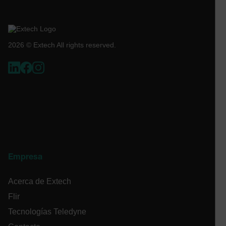
2026 © Extech All rights reserved.
tdflang
tdfdomain
.AspNetCore.Correlation.[-
abcdefghijklmnopqrstuvwxyzABCDEFGHIJKLMNOPQRSTUVWXYZ_
Empresa
.AspNetCore.OpenIdConnect.Nonce.[-
abcdefghijklmnopqrstuvwxyzABCDEFGHIJKLMNOPQRSTUVWXYZ_
Acerca de Extech
Flir
EPiServer_Commerce_AnonymousId
Tecnologías Teledyne