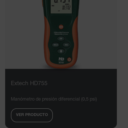
Extech HD755
Manómetro de presión diferencial (0,5 psi)
VER PRODUCTO