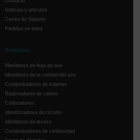
Contacto
Noticias y artículos
Centro de Soporte
Pedidos en línea
ARRAffinitySameSite
Productos
Medidores de flujo de aire
E3SessionID
Medidores de la calidad del aire
Comprobadores de baterías
.AspNetCore.Antiforgery.VyLW6ORzMgk
Rastreadores de cables
Calibradores
Identificadores de circuito
Medidores de tenaza
UserGlobalization
Comprobadores de continuidad