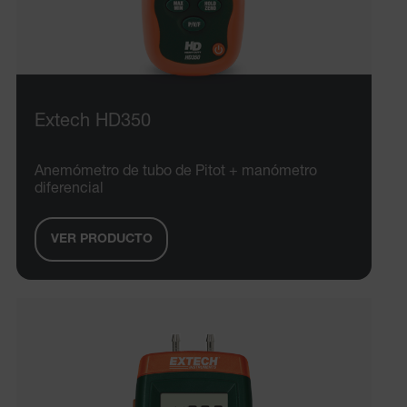
Extech HD350
Anemómetro de tubo de Pitot + manómetro
diferencial
VER PRODUCTO