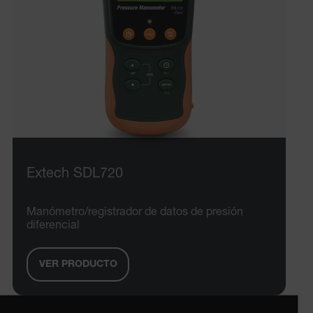
Política de Privacidad de Google
customizerChangeKey
sf_territory
x-ms-cpim-cache|[-abcdefghijklmnopqrstuvwxyz_0123456789]{2
__epiXSRF
Extech SDL720
OpenIdConnect.nonce.
[abcdefghijklmnopqrstuvwxyzABCDEFGHIJKLMNOPQRSTUVWXYZ0
Manómetro/registrador de datos de presión
Asset_Gate_Form_[abcdefghijklmnopqrstuvwxyzABCDEFGHIJ
diferencial
{1-60}
VER PRODUCTO
Language