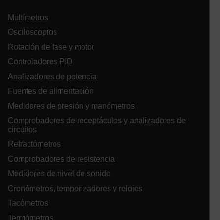
Multímetros
atgRecSessionId
Osciloscopios
Rotación de fase y motor
atgRecSessionId
Controladores PID
Analizadores de potencia
Fuentes de alimentación
Medidores de presión y manómetros
Comprobadores de receptáculos y analizadores de
Proveedor /
Nombre
Vencimiento
circuitos
Nombre
Dominio
Proveedor / Dominio
Venci
Nombre
Refractómetros
_hjIncludedInPageviewSample
psCurrentState
cart.extech.com
Sesión
2 mi
Hotjar Ltd
cart.extech.com
Comprobadores de resistencia
AEC
Medidores de nivel de sonido
Cronómetros, temporizadores y relojes
Tacómetros
Termómetros