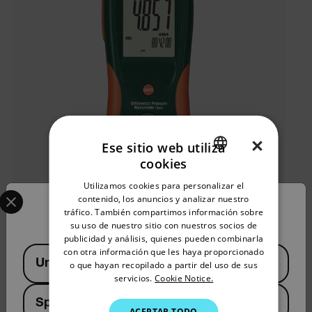
×
Ese sitio web utiliza
cookies
ENGLISH
Utilizamos cookies para personalizar el
Select your preferred country and language from the options 
GERMAN
contenido, los anuncios y analizar nuestro
Confirm Location
tráfico. También compartimos información sobre
FRENCH
su uso de nuestro sitio con nuestros socios de
Extech HD750
publicidad y análisis, quienes pueden combinarla
SPANISH
Available Locations
con otra información que les haya proporcionado
United States
PORTUGUESE
o que hayan recopilado a partir del uso de sus
Manómetros de presión diferencial (5 psi)
servicios.
Cookie Notice.
ITALIAN
Spain
VER PRODUCTO
ACEPTAR TODO
KOREAN