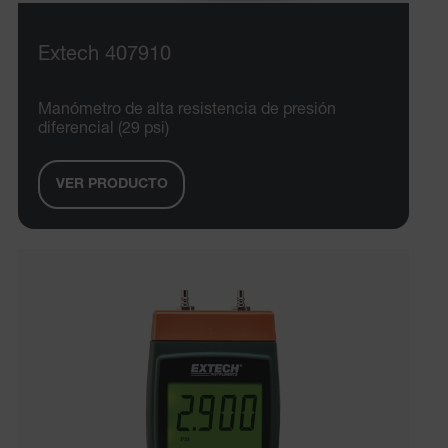
Cookies de funcionalidad
Las cookies estrictamente necesarias permiten la
Extech 407910
funcionalidad principal del sitio web, como el inicio
de sesión de usuario y la gestión de cuentas. El sitio
web no se puede utilizar correctamente sin las
Manómetro de alta resistencia de presión
cookies estrictamente necesarias.
diferencial (29 psi)
Nombre
cart_products_oids
VER PRODUCTO
cart_products_skus
cashrun_session_id
cashrun_site_id
CS_FPC