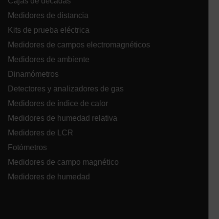
Cajas de décadas
Medidores de distancia
Kits de prueba eléctrica
Medidores de campos electromagnéticos
ARRAffinity
Medidores de ambiente
Dinamómetros
Detectores y analizadores de gas
Medidores de índice de calor
xdVisitorId
Medidores de humedad relativa
Medidores de LCR
atgRecVisitorId
Fotómetros
Medidores de campo magnético
X-Oracle-BMC-LBS-Route
Medidores de humedad
CookieScriptConsent