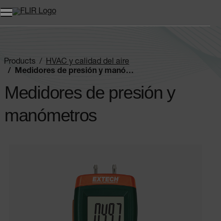
Unread messages
Modelo
Eliminar
artículos
artículo
Añadir al carro
Añadido al carro
Products
HVAC y calidad del aire
Medidores de presión y manómetros
Medidores de presión y
manómetros
Categories listing