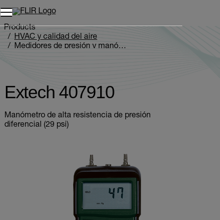
Unread messages
Modelo
Eliminar
artículos
artículo
Añadir al carro
Añadido al carro
Products
HVAC y calidad del aire
Medidores de presión y manómetros
Extech 407910
Extech 407910
Manómetro de alta resistencia de presión
diferencial (29 psi)