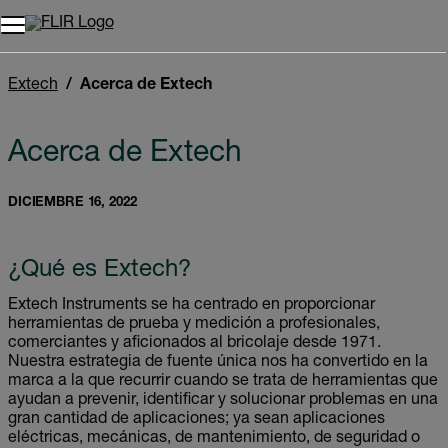
Unread messages
Modelo
Eliminar
artículos
artículo
Añadir al carro
Añadido al carro
Extech
Acerca de Extech
Acerca de Extech
DICIEMBRE 16, 2022
¿Qué es Extech?
Extech Instruments se ha centrado en proporcionar
herramientas de prueba y medición a profesionales,
comerciantes y aficionados al bricolaje desde 1971.
Nuestra estrategia de fuente única nos ha convertido en la
marca a la que recurrir cuando se trata de herramientas que
ayudan a prevenir, identificar y solucionar problemas en una
gran cantidad de aplicaciones; ya sean aplicaciones
eléctricas, mecánicas, de mantenimiento, de seguridad o