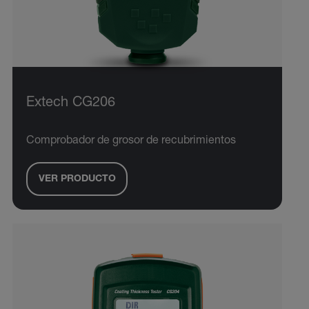
Extech CG206
Comprobador de grosor de recubrimientos
VER PRODUCTO