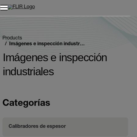
Unread messages
Modelo
Eliminar
artículos
artículo
Añadir al carro
Añadido al carro
Products
Imágenes e inspección industriales
Imágenes e inspección
industriales
Categorías
Calibradores de espesor