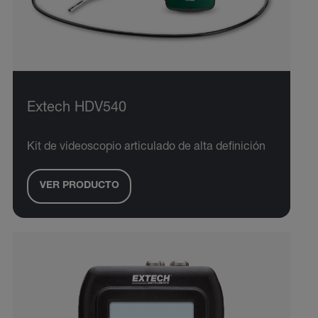
Extech HDV540
Kit de videoscopio articulado de alta definición
VER PRODUCTO