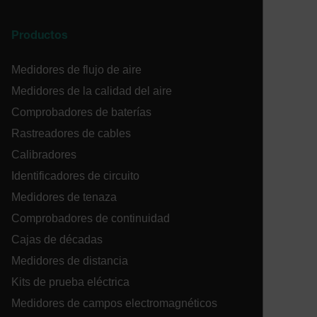
Productos
tdflang
Medidores de flujo de aire
Medidores de la calidad del aire
tdfdomain
Comprobadores de baterías
.AspNetCore.Correlation.[-
Rastreadores de cables
abcdefghijklmnopqrstuvwxyzABCDEFGHIJKLMNOPQRSTUVWXYZ_
Calibradores
Identificadores de circuito
Medidores de tenaza
.AspNetCore.OpenIdConnect.Nonce.[-
Comprobadores de continuidad
abcdefghijklmnopqrstuvwxyzABCDEFGHIJKLMNOPQRSTUVWXYZ_
Cajas de décadas
EPiServer_Commerce_AnonymousId
Medidores de distancia
Kits de prueba eléctrica
Medidores de campos electromagnéticos