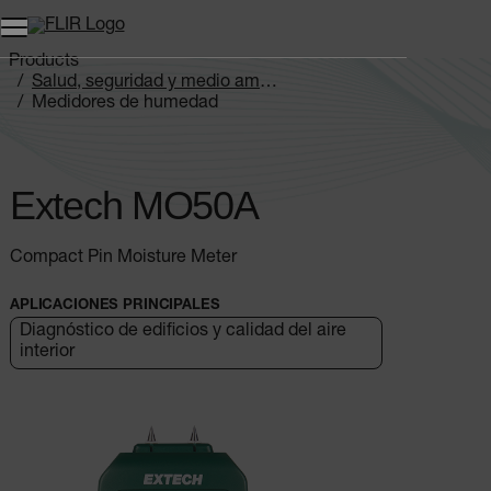
Unread messages
Modelo
Eliminar
artículos
artículo
Añadir al carro
Añadido al carro
Products
Salud, seguridad y medio ambiente
Medidores de humedad
Extech MO5xA Series
Extech MO50A
Extech MO50A
Compact Pin Moisture Meter
APLICACIONES PRINCIPALES
Diagnóstico de edificios y calidad del aire
interior