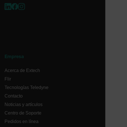
customizerChangeKey
sf_territory
x-ms-cpim-cache|[-abcdefghijklmnopqrstuvwxyz_0123456789]{2
__epiXSRF
Empresa
OpenIdConnect.nonce.
[abcdefghijklmnopqrstuvwxyzABCDEFGHIJKLMNOPQRSTUVWXYZ
Acerca de Extech
Flir
Asset_Gate_Form_[abcdefghijklmnopqrstuvwxyzABCDEFGHIJ
{1-60}
Tecnologías Teledyne
Contacto
Language
Noticias y artículos
Centro de Soporte
Pedidos en línea