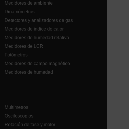
Medidores de ambiente
Dinamómetros
Detectores y analizadores de gas
ARRAffinitySameSite
Medidores de índice de calor
Medidores de humedad relativa
Medidores de LCR
E3SessionID
Fotómetros
Medidores de campo magnético
.AspNetCore.Antiforgery.VyLW6ORzMgk
Medidores de humedad
Multímetros
UserGlobalization
Osciloscopios
Rotación de fase y motor