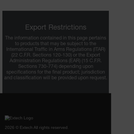
Las cookies estrictamente necesarias permiten la
funcionalidad principal del sitio web, como el inicio
de sesión de usuario y la gestión de cuentas. El sitio
web no se puede utilizar correctamente sin las
cookies estrictamente necesarias.
Export Restrictions
Nombre
The information contained in this page pertains
cart_products_oids
to products that may be subject to the
International Traffic in Arms Regulations (ITAR)
cart_products_skus
(22 C.F.R. Sections 120-130) or the Export
Administration Regulations (EAR) (15 C.F.R.
cashrun_session_id
Sections 730-774) depending upon
specifications for the final product; jurisdiction
and classification will be provided upon request.
cashrun_site_id
CS_FPC
Política de Privacidad de Google
2026 © Extech All rights reserved.