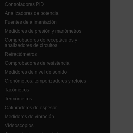
Controladores PID
Analizadores de potencia
ARRAffinity
Fuentes de alimentación
Medidores de presión y manómetros
Comprobadores de receptáculos y
analizadores de circuitos
xdVisitorId
Refractómetros
Comprobadores de resistencia
atgRecVisitorId
Medidores de nivel de sonido
Cronómetros, temporizadores y relojes
X-Oracle-BMC-LBS-Route
Tacómetros
Termómetros
Calibradores de espesor
CookieScriptConsent
Medidores de vibración
Videoscopios