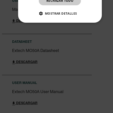
RECHAZAR TODO
USER MANUAL
CHINESE
Manual de usuario del Extech MO50A
MOSTRAR DETALLES
DESCARGAR
COOKIES ESTRICTAMENTE
NECESARIAS
COOKIES DE RENDIMIENTO
DATASHEET
COOKIES DE PREFERENCIAS
Extech MO50A Datasheet
COOKIES DE FUNCIONALIDAD
DESCARGAR
USER MANUAL
Cookies estrictamente necesarias
Cookies de rendimiento
Extech MO50A User Manual
Cookies de preferencias
DESCARGAR
Cookies de funcionalidad